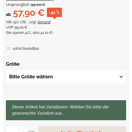
Ursprünglich:
99,00 €
57,90 €
-41 %
ab
inkl. 19% USt. , zzgl.
Versand
UVP
:
99,00 €
(Sie sparen
41%
, also
41,10 €
)
sofort bestellbar
Größe
Bitte Größe wählen
x
Dieser Artikel hat Variationen. Wählen Sie bitte die
gewünschte Variation aus.