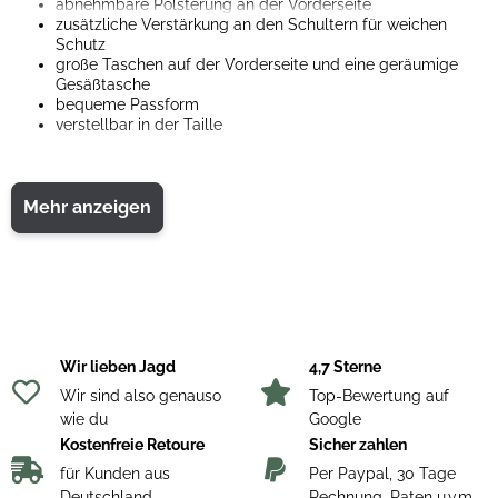
abnehmbare Polsterung an der Vorderseite
zusätzliche Verstärkung an den Schultern für weichen
Schutz
große Taschen auf der Vorderseite und eine geräumige
Gesäßtasche
bequeme Passform
verstellbar in der Taille
Material:
Mehr anzeigen
Obermaterial: 65% Polyester, 35% Baumwolle
Wir lieben Jagd
4,7 Sterne
Wir sind also genauso
Top-Bewertung auf
wie du
Google
Kostenfreie Retoure
Sicher zahlen
für Kunden aus
Per Paypal, 30 Tage
Deutschland
Rechnung, Raten u.v.m.