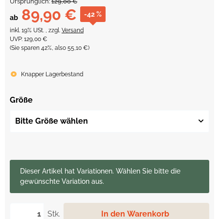
Ursprünglich:
129,00 €
89,90 €
-42 %
ab
inkl. 19% USt. , zzgl.
Versand
UVP
:
129,00 €
(Sie sparen
42%
, also
55,10 €
)
Knapper Lagerbestand
Größe
Bitte Größe wählen
x
Dieser Artikel hat Variationen. Wählen Sie bitte die
gewünschte Variation aus.
Stk.
In den Warenkorb