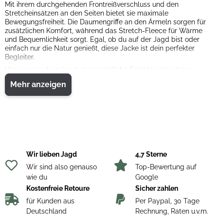
Mit ihrem durchgehenden Frontreißverschluss und den
Stretcheinsätzen an den Seiten bietet sie maximale
Bewegungsfreiheit. Die Daumengriffe an den Ärmeln sorgen für
zusätzlichen Komfort, während das Stretch-Fleece für Wärme
und Bequemlichkeit sorgt. Egal, ob du auf der Jagd bist oder
einfach nur die Natur genießt, diese Jacke ist dein perfekter
Begleiter.
Hervorragend geeignet als zusätzliche Schicht unter deiner
Shell-Jacke, um dich bei wechselnden Wetterbedingungen zu
Mehr anzeigen
schützen.
Aus 100% Polyester gefertigt, ist sie
strapazierfähig
und
leicht
zu
pflegen
. Hol dir jetzt deine Swedteam Herren Sweatjacke Ridge
Light und sei bereit für jedes Abenteuer!
Wir lieben Jagd
4,7 Sterne
Wir sind also genauso
Top-Bewertung auf
wie du
Google
Kostenfreie Retoure
Sicher zahlen
für Kunden aus
Per Paypal, 30 Tage
Deutschland
Rechnung, Raten u.v.m.