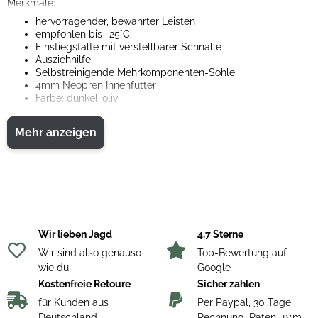
Merkmale:
hervorragender, bewährter Leisten
empfohlen bis -25°C.
Einstiegsfalte mit verstellbarer Schnalle
Ausziehhilfe
Selbstreinigende Mehrkomponenten-Sohle
4mm Neopren Innenfutter
Farbe: dunkel-oliv
Obermaterial: 100% Kautschuk; Futter:100% Neopren
Mehr anzeigen
Wir lieben Jagd
4,7 Sterne
Wir sind also genauso
Top-Bewertung auf
wie du
Google
Kostenfreie Retoure
Sicher zahlen
für Kunden aus
Per Paypal, 30 Tage
Deutschland
Rechnung, Raten u.v.m.