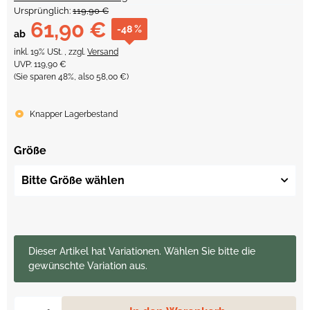
Ursprünglich:
119,90 €
61,90 €
-48 %
ab
inkl. 19% USt. , zzgl.
Versand
UVP
:
119,90 €
(Sie sparen
48%
, also
58,00 €
)
Knapper Lagerbestand
Größe
Bitte Größe wählen
x
Dieser Artikel hat Variationen. Wählen Sie bitte die
gewünschte Variation aus.