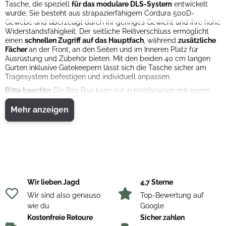
Tasche, die speziell
für das modulare DLS-System
entwickelt
wurde. Sie besteht aus strapazierfähigem Cordura 500D-
Gewebe und überzeugt durch ihr geringes Gewicht und ihre hohe
Widerstandsfähigkeit. Der seitliche Reißverschluss ermöglicht
einen
schnellen Zugriff auf das Hauptfach
, während
zusätzliche
Fächer
an der Front, an den Seiten und im Inneren Platz für
Ausrüstung und Zubehör bieten. Mit den beiden 40 cm langen
Gurten inklusive Gatekeepern lässt sich die Tasche sicher am
Tragesystem befestigen und individuell anpassen.
Bitte beachte:
Die B20 Bag kann nur in Kombination mit einem
Tragesystem oder Schultergurten
als Rucksack verwendet
werden. So bleibt sie modular, flexibel und perfekt auf Deinen
Mehr anzeigen
Einsatz abgestimmt.
Das passende VORN Rucksack-Tragesystem DLF (Art. 2127869)
oder VORN Schultergurte DS (Art. 2127870) und den VORN
Hüftgurt DH mit MOLLE-System (Art. 2127877) erhältst du
ebenfalls bei Jagdwelt24!
Material: Cordura 500D
Volumen: 20 Liter
Wir lieben Jagd
4,7 Sterne
Gewicht: 430 g
Wir sind also genauso
Top-Bewertung auf
Maße: Höhe 56 cm, Breite 27 cm, Tiefe 15 cm
wie du
Google
Kostenfreie Retoure
Sicher zahlen