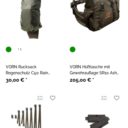
+ 1
VORN Rucksack
VORN Hüfttasche mit
Regenschutz C50 Rain
Gewehrauflage SR10 Ash
Cover
Green
30,00 €
*
205,00 €
*