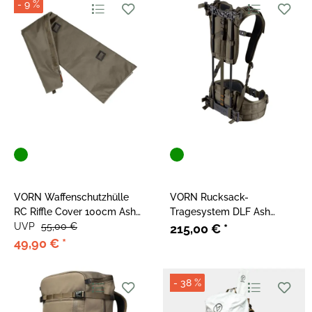
- 9 %
VORN Waffenschutzhülle
VORN Rucksack-
RC Riffle Cover 100cm Ash
Tragesystem DLF Ash
Green
UVP
55,00 €
Green
215,00 €
*
49,90 €
*
- 38 %