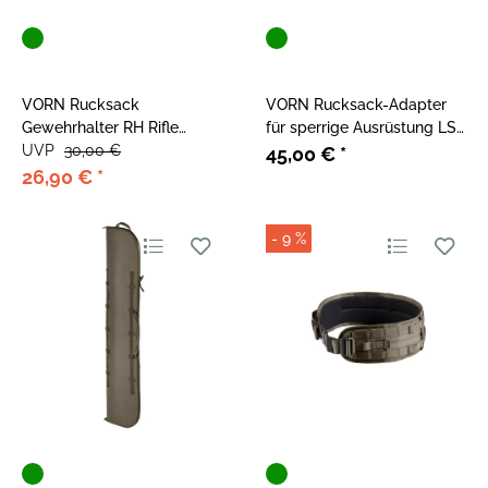
VORN Rucksack
VORN Rucksack-Adapter
Gewehrhalter RH Rifle
für sperrige Ausrüstung LS
Holder Ash Green
UVP
30,00 €
Load Shelf Ash Green
45,00 €
*
26,90 €
*
- 9 %