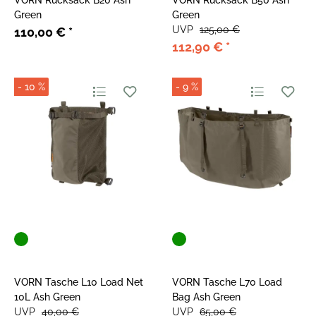
VORN Rucksack B20 Ash
VORN Rucksack B50 Ash
Green
Green
UVP
125,00 €
110,00 €
*
112,90 €
*
- 10 %
- 9 %
VORN Tasche L10 Load Net
VORN Tasche L70 Load
10L Ash Green
Bag Ash Green
UVP
40,00 €
UVP
65,00 €