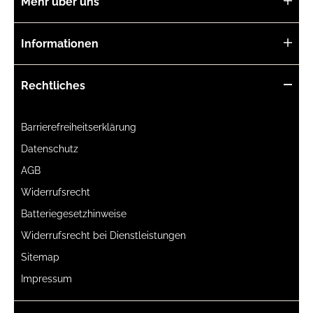
Mehr über uns
Outdoor-Schuhe
Informationen
Sohle
Rechtliches
TPU/PU-Sohle
Barrierefreiheitserklärung
Verschluss
Datenschutz
Schnürung
AGB
Widerrufsrecht
Batteriegesetzhinweise
Segment
Widerrufsrecht bei Dienstleistungen
-
Sitemap
Impressum
Luftpolstersohle