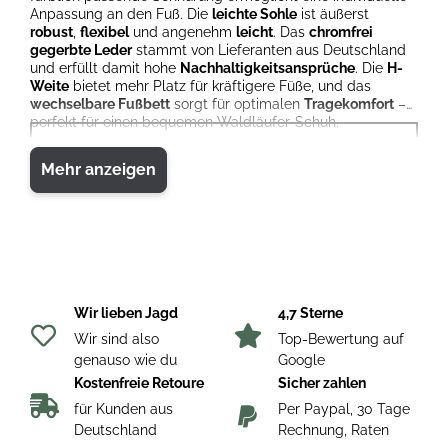
Anpassung an den Fuß. Die
leichte Sohle
ist äußerst
robust
,
flexibel
und angenehm
leicht
. Das
chromfrei
gegerbte Leder
stammt von Lieferanten aus Deutschland
und erfüllt damit hohe
Nachhaltigkeitsansprüche
. Die
H-
Weite
bietet mehr Platz für kräftigere Füße, und das
wechselbare Fußbett
sorgt für optimalen
Tragekomfort
–
perfekt für einen bequemen Waldläufer-Schuh.
Farbe
Mehr anzeigen
Orange
Futter
Membrane/Tex
Wir lieben Jagd
4,7 Sterne
Wir sind also
Top-Bewertung auf
genauso wie du
Google
Membrane
Kostenfreie Retoure
Sicher zahlen
für Kunden aus
Per Paypal, 30 Tage
Waldläufer-TEX
Deutschland
Rechnung, Raten