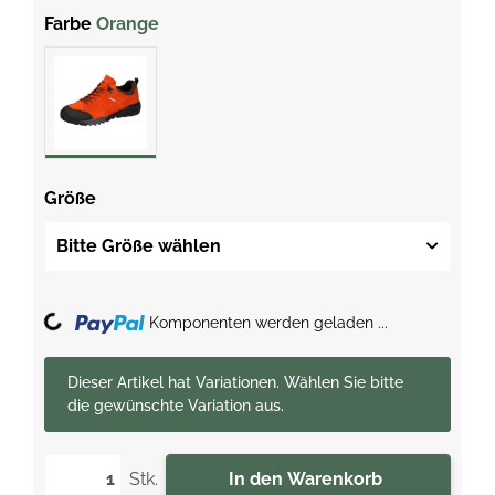
Farbe
Orange
Größe
Bitte Größe wählen
Loading...
Komponenten werden geladen ...
x
Dieser Artikel hat Variationen. Wählen Sie bitte
die gewünschte Variation aus.
Stk.
In den Warenkorb