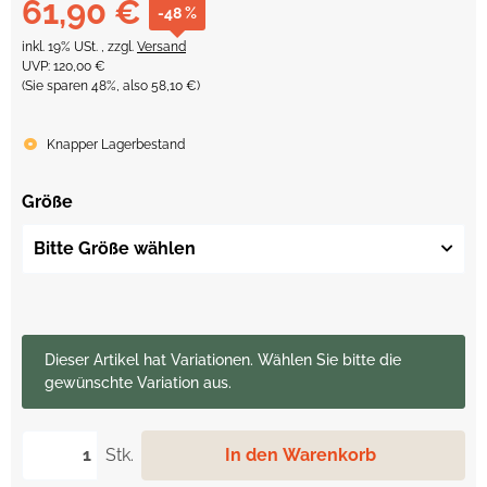
61,90 €
-48 %
inkl. 19% USt. , zzgl.
Versand
UVP
:
120,00 €
(Sie sparen
48%
, also
58,10 €
)
Knapper Lagerbestand
Größe
Bitte Größe wählen
x
Dieser Artikel hat Variationen. Wählen Sie bitte die
gewünschte Variation aus.
Stk.
In den Warenkorb