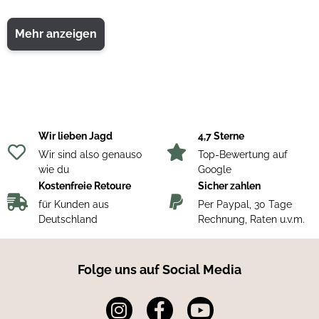
Mehr anzeigen
Form: Halbschuh
Futter: Membrane/Tex
Farbe: Schwarz
Wir lieben Jagd
4,7 Sterne
Wir sind also genauso
Top-Bewertung auf
wie du
Google
Kostenfreie Retoure
Sicher zahlen
für Kunden aus
Per Paypal, 30 Tage
Deutschland
Rechnung, Raten u.v.m.
Folge uns auf Social Media