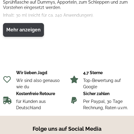
Sprühflasche auf Dummys, Apporteln, zum Schleppen und zum
Vorstehen eingesetzt werden.
Inhalt: 30 ml (reicht für ca. 240 Anwendungen).
Wildarten:
Ente | Fasan | Fuchs | Hase | Kaninchen
Mehr anzeigen
Gesamtgewicht: Pumpsprühflasche mit e Inhalt etwa 48 g
Maße: Pumpsprühflasche etwa L 10,8 cm x Ø 2,8 cm
Erhältlich: einzeln oder als 5er Set mit allen 5 Wildarten
Wir lieben Jagd
4,7 Sterne
Wir sind also genauso
Top-Bewertung auf
wie du
Google
Kostenfreie Retoure
Sicher zahlen
für Kunden aus
Per Paypal, 30 Tage
Deutschland
Rechnung, Raten u.v.m.
Folge uns auf Social Media