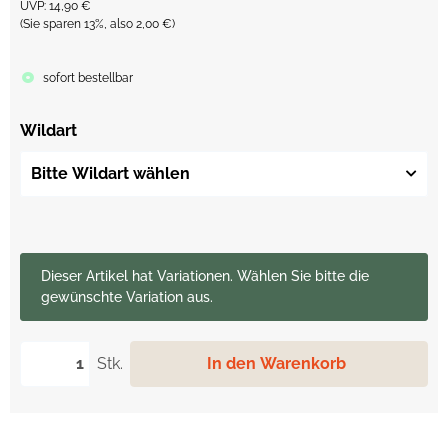
UVP
:
14,90 €
(Sie sparen
13%
, also
2,00 €
)
sofort bestellbar
Wildart
Bitte Wildart wählen
x
Dieser Artikel hat Variationen. Wählen Sie bitte die
gewünschte Variation aus.
Stk.
In den Warenkorb