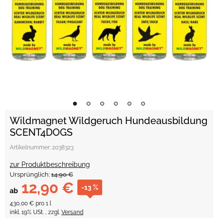
Wildmagnet Wildgeruch Hundeausbildung
SCENT4DOGS
Artikelnummer:
2038323
zur Produktbeschreibung
Ursprünglich:
14,90 €
12,90 €
-13 %
ab
430,00 € pro 1 l
inkl. 19% USt. , zzgl.
Versand