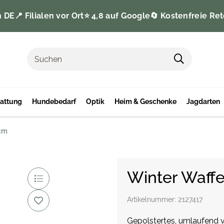
n DE
📍 Filialen vor Ort
⭐️ 4,8 auf Google
🔄 Kostenfreie Ret
tattung
Hundebedarf
Optik
Heim & Geschenke
Jagdarten
0cm
Winter Waff
Artikelnummer:
2127417
Gepolstertes, umlaufend 