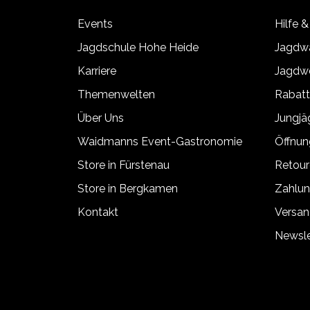
Events
Hilfe &
Jagdschule Hohe Heide
Jagdwa
Karriere
Jagdwe
Themenwelten
Rabat
Über Uns
Jungj
Waidmanns Event-Gastronomie
Öffnun
Store in Fürstenau
Retour
Store in Bergkamen
Zahlun
Kontakt
Versan
Newsle