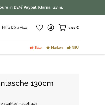
oure in DE
🛒 Paypal, Klarna, u.v.m.
Hilfe & Service
0,00 €
Sale
Marken
NEU
entasche 130cm
verstärktes Hauptfach