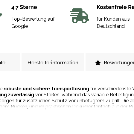
4,7 Sterne
Kostenfreie R
Top-Bewertung auf
für Kunden aus
Google
Deutschland
le
Herstellerinformation
Bewertunge
ne
robuste und sichere Transportlösung
für verschiedenste 
ung zuverlässig
vor Stößen, während das variable Befestigun
sorgen für zusätzlichen Schutz vor unbefugtem Zugriff. Die
 dem Rücken, und im praktischen Dokumentenfach auf der Rüc