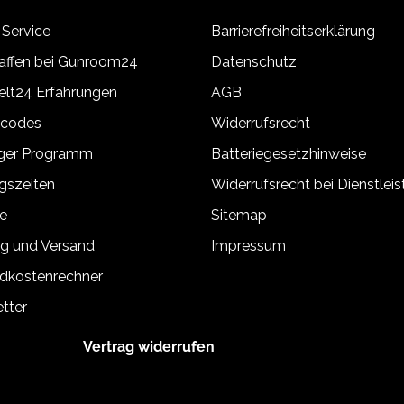
 Service
Barrierefreiheitserklärung
ffen bei Gunroom24
Datenschutz
lt24 Erfahrungen
AGB
tcodes
Widerrufsrecht
äger Programm
Batteriegesetzhinweise
gszeiten
Widerrufsrecht bei Dienstlei
e
Sitemap
g und Versand
Impressum
dkostenrechner
tter
Vertrag widerrufen