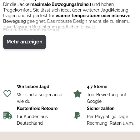
Dir die Jacke
maximale Bewegungsfreiheit
und hohen
Tragekomfort. Sie lässt sich ideal über weiterer Jagdkleidung
tragen und ist perfekt für
warme Temperaturen oder intensive
Bewegung
geeignet. Das robuste Design macht sie zu einem
zuverlässigen Begleiter im jagdlichen Einsatz.
Materialzusammensetzung:
100 % Polyester (Mesh/Netzgewebe)
Mehr anzeigen
Wir lieben Jagd
4,7 Sterne
Wir sind also genauso
Top-Bewertung auf
wie du
Google
Kostenfreie Retoure
Sicher zahlen
für Kunden aus
Per Paypal, 30 Tage
Deutschland
Rechnung, Raten u.v.m.