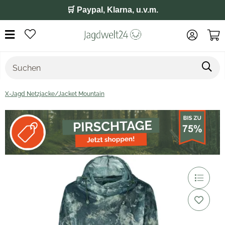
🛒 Paypal, Klarna, u.v.m.
X-Jagd Netzjacke/Jacket Mountain