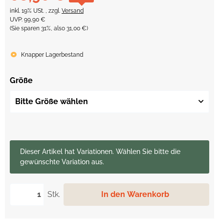
inkl. 19% USt. , zzgl.
Versand
UVP
:
99,90 €
(Sie sparen
31%
, also
31,00 €
)
Knapper Lagerbestand
Größe
Bitte Größe wählen
x
Dieser Artikel hat Variationen. Wählen Sie bitte die
gewünschte Variation aus.
Stk.
In den Warenkorb