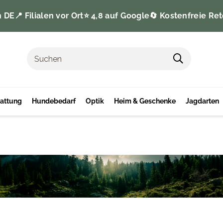
n DE
📍 Filialen vor Ort
⭐️ 4,8 auf Google
🔄 Kostenfreie Ret
tattung
Hundebedarf
Optik
Heim & Geschenke
Jagdarten