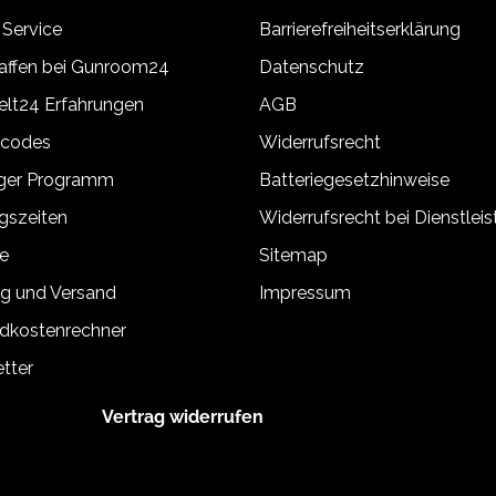
 Service
Barrierefreiheitserklärung
ffen bei Gunroom24
Datenschutz
lt24 Erfahrungen
AGB
tcodes
Widerrufsrecht
äger Programm
Batteriegesetzhinweise
gszeiten
Widerrufsrecht bei Dienstlei
e
Sitemap
g und Versand
Impressum
dkostenrechner
tter
Vertrag widerrufen