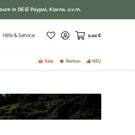
oure in DE
🛒 Paypal, Klarna, u.v.m.
Hilfe & Service
0,00 €
Sale
Marken
NEU