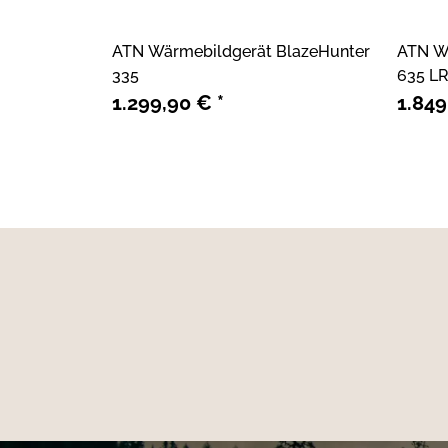
ATN Wärmebildgerät BlazeHunter
ATN W
335
635 L
1.299,90 €
*
1.84