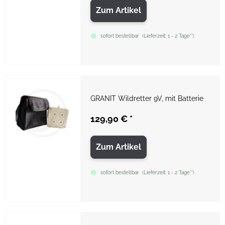
Zum Artikel
sofort bestellbar
(
Lieferzeit:
1 - 2 Tage**
)
GRANIT Wildretter 9V, mit Batterie
129,90 €
*
Zum Artikel
sofort bestellbar
(
Lieferzeit:
1 - 2 Tage**
)