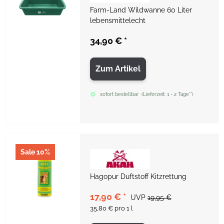
Farm-Land Wildwanne 60 Liter
lebensmittelecht
34,90 €
*
Zum Artikel
sofort bestellbar
(
Lieferzeit:
1 - 2 Tage**
)
Sale 10%
Hagopur Duftstoff Kitzrettung
17,90 €
*
UVP
19,95 €
35,80 € pro 1 l