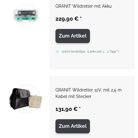
GRANIT Wildretter mit Akku
229,90 €
*
Zum Artikel
sofort bestellbar
(
Lieferzeit:
1 - 2 Tage**
)
GRANIT Wildretter 12V, mit 2,5 m
Kabel mit Stecker
131,90 €
*
Zum Artikel