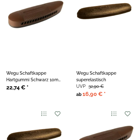
Wegu Schaftkappe
Wegu Schaftkappe
Hartgummi Schwarz 10mm
superelastisch
Dicke
UVP
32,90 €
22,74 €
*
16,90 €
*
ab