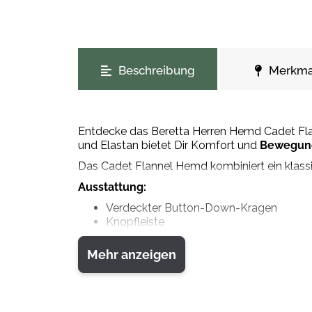
weitere Registerkarten anzeigen
Beschreibung
Merkma
Entdecke das Beretta Herren Hemd Cadet Fl
und Elastan bietet Dir Komfort und
Bewegung
Das Cadet Flannel Hemd kombiniert ein klassis
Ausstattung:
Verdeckter Button-Down-Kragen
Knopfleiste
Aufgesetzte Brusttaschen
Passform: regular fit
Mehr anzeigen
Material: 95% PES, 5% EA