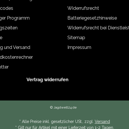
tcodes
Widerrufsrecht
äger Programm
Batteriegesetzhinweise
gszeiten
Widerrufsrecht bei Dienstlei
e
Sitemap
g und Versand
Impressum
dkostenrechner
tter
Vertrag widerrufen
© Jagdwelt24.de
* Alle Preise inkl. gesetzlicher USt., zzgl.
Versand
* Gilt nur für Artikel mit einer Lieferzeit von 1-2 Tagen.