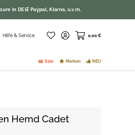
oure in DE
🛒 Paypal, Klarna, u.v.m.
Hilfe & Service
0,00 €
Sale
Marken
NEU
ren Hemd Cadet