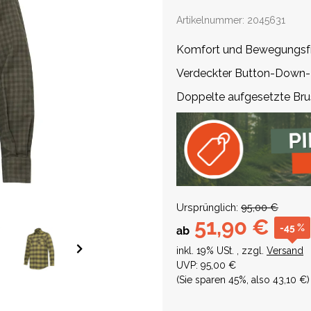
Artikelnummer:
2045631
Komfort und Bewegungsfr
Verdeckter Button-Down-K
Doppelte aufgesetzte Bru
Ursprünglich:
95,00 €
51,90 €
-45 %
ab
inkl. 19% USt. , zzgl.
Versand
UVP
:
95,00 €
(Sie sparen
45%
, also
43,10 €
)