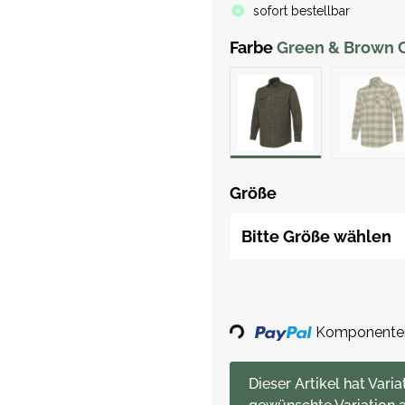
sofort bestellbar
Farbe
Green & Brown 
Größe
Bitte Größe wählen
Loading...
Komponenten 
x
Dieser Artikel hat Varia