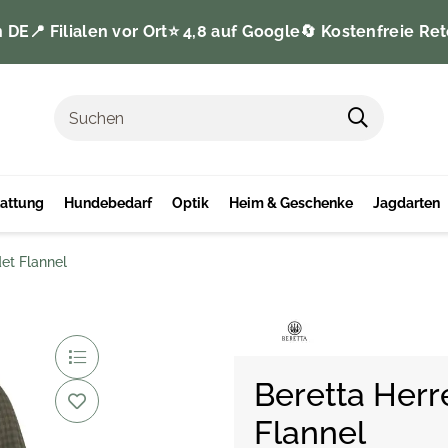
n DE
📍 Filialen vor Ort
⭐️ 4,8 auf Google
🔄 Kostenfreie Ret
tattung
Hundebedarf
Optik
Heim & Geschenke
Jagdarten
et Flannel
Beretta Her
Flannel