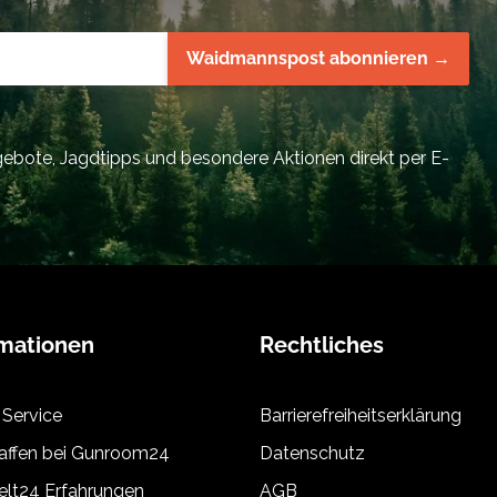
Waidmannspost abonnieren →
bote, Jagdtipps und besondere Aktionen direkt per E-
rmationen
Rechtliches
 Service
Barrierefreiheitserklärung
ffen bei Gunroom24
Datenschutz
lt24 Erfahrungen
AGB