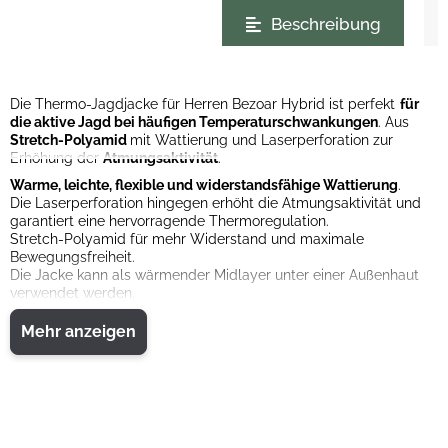
weitere Registerkarten anzeigen
Beschreibung
Die Thermo-Jagdjacke für Herren Bezoar Hybrid ist perfekt
für
die aktive Jagd bei häufigen Temperaturschwankungen
. Aus
Stretch-Polyamid
mit Wattierung und Laserperforation zur
Erhöhung der
Atmungsaktivität
.
Warme, leichte, flexible und widerstandsfähige Wattierung
.
Die Laserperforation hingegen erhöht die Atmungsaktivität und
garantiert eine hervorragende Thermoregulation.
Stretch-Polyamid für mehr Widerstand und maximale
Bewegungsfreiheit.
Die Jacke kann als wärmender Midlayer unter einer Außenhaut
verwendet werden.
"Mittiger YKK-Reißverschluss
Seitentaschen mit YKK-Reißverschluss
Mehr anzeigen
Gummizug am Saum
Innentaschen
Gummiertes Beretta-Logo am linken Ärmel
Material: 100% Polyamid
Passform: Regular Fit
Für Temperaturen von 0 °C bis 10 °C geeignet