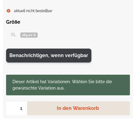
aktuell nicht bestellbar
Größe
XL
189,00 €
Benachrichtigen, wenn verfügbar
x
Dieser Artikel hat Variationen. Wählen Sie bitte die
gewünschte Variation aus.
In den Warenkorb