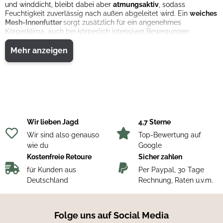
und winddicht, bleibt dabei aber
atmungsaktiv
, sodass
Feuchtigkeit zuverlässig nach außen abgeleitet wird. Ein
weiches
Mesh-Innenfutter
sorgt zusätzlich für ein angenehmes
Körperklima, auch bei körperlich intensiven Bewegungen.
Der Schnitt ist auf Aktivität ausgelegt:
elastischer Bund, hohe
Mehr anzeigen
Lendenpartie und vorgeformte Bereiche
unterstützen eine
ergonomische Passform und viel Bewegungsfreiheit. Praktische
Details wie wasserdichte Taschen an Hüfte und Bein sowie
robuste Reißverschlüsse machen die Hose jagdlich sehr
funktional.
Durch das
leichte, geräuscharme Material
eignet sie sich
besonders für Situationen, in denen Du Dich leise und flexibel im
Gelände bewegen musst – etwa bei der Pirsch oder auf längeren
Wir lieben Jagd
4,7 Sterne
Anmarschwegen.
Wir sind also genauso
Top-Bewertung auf
Materialzusammensetzung:
100 % Polyester.
wie du
Google
Pflegehinweise:
Schonend waschen, keinen Weichspüler
Kostenfreie Retoure
Sicher zahlen
verwenden, lufttrocknen.
für Kunden aus
Per Paypal, 30 Tage
Deutschland
Rechnung, Raten u.v.m.
Folge uns auf Social Media