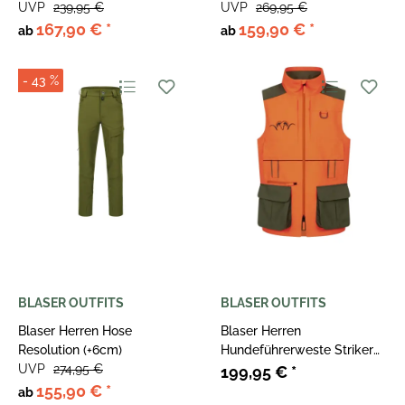
UVP
239,95 €
UVP
269,95 €
167,90 €
*
159,90 €
*
ab
ab
- 43 %
BLASER OUTFITS
BLASER OUTFITS
Blaser Herren Hose
Blaser Herren
Resolution (+6cm)
Hundeführerweste Striker
UVP
274,95 €
DH
199,95 €
*
155,90 €
*
ab