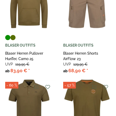
BLASER OUTFITS
BLASER OUTFITS
Blaser Herren Pullover
Blaser Herren Shorts
HunTec Camo 25
AirFlow 23
UVP
119,95 €
UVP
129,95 €
83,90 €
*
68,90 €
*
ab
ab
- 60 %
- 57 %