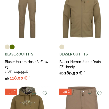
BLASER OUTFITS
BLASER OUTFITS
Blaser Herren Hose AirFlow
Blaser Herren Jacke Drain
23
FZ Hoody
UVP
169,95 €
189,90 €
*
ab
118,90 €
*
ab
- 30 %
- 46 %