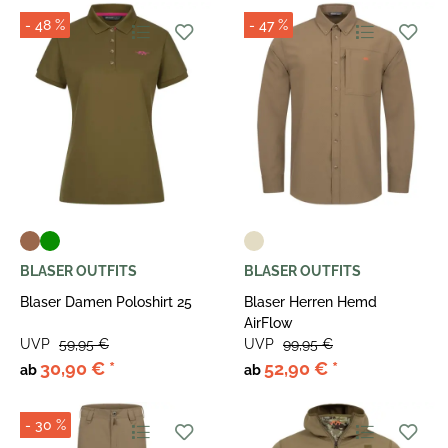
- 48 %
- 47 %
BLASER OUTFITS
BLASER OUTFITS
Blaser Damen Poloshirt 25
Blaser Herren Hemd
AirFlow
UVP
59,95 €
UVP
99,95 €
30,90 €
*
52,90 €
*
ab
ab
- 30 %