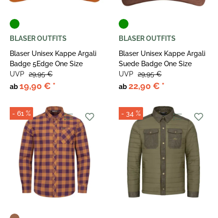
BLASER OUTFITS
BLASER OUTFITS
Blaser Unisex Kappe Argali
Blaser Unisex Kappe Argali
Badge 5Edge One Size
Suede Badge One Size
UVP
29,95 €
UVP
29,95 €
19,90 €
*
22,90 €
*
ab
ab
- 61 %
- 34 %