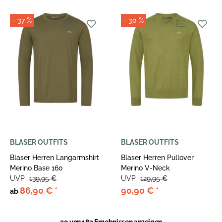
- 37 %
- 30 %
BLASER OUTFITS
BLASER OUTFITS
Blaser Herren Langarmshirt
Blaser Herren Pullover
Merino Base 160
Merino V-Neck
UVP
139,95 €
UVP
129,95 €
86,90 €
*
90,90 €
*
ab