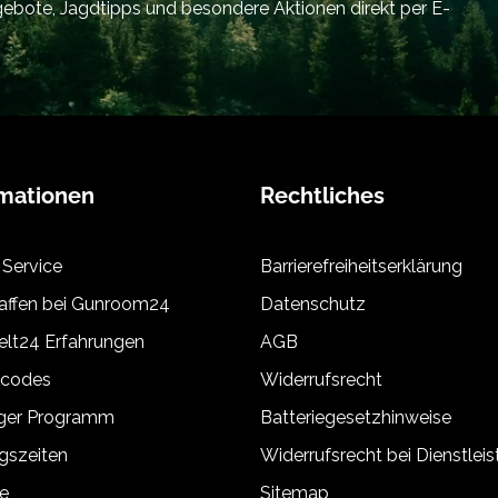
bote, Jagdtipps und besondere Aktionen direkt per E-
rmationen
Rechtliches
 Service
Barrierefreiheitserklärung
ffen bei Gunroom24
Datenschutz
lt24 Erfahrungen
AGB
tcodes
Widerrufsrecht
äger Programm
Batteriegesetzhinweise
gszeiten
Widerrufsrecht bei Dienstlei
e
Sitemap