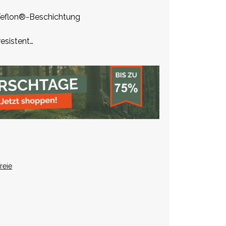
 Teflon®-Beschichtung
esistent
ssische Passform
tionale Taschen
reie