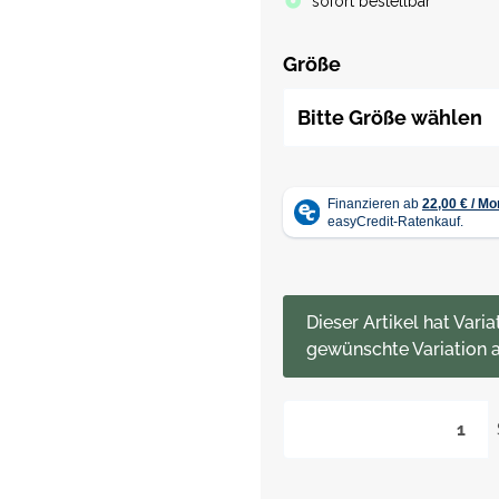
sofort bestellbar
Größe
Bitte Größe wählen
x
Dieser Artikel hat Varia
gewünschte Variation a