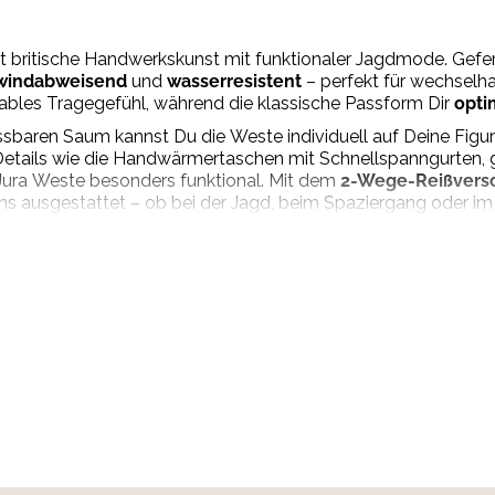
nt britische Handwerkskunst mit funktionaler Jagdmode. Gefe
windabweisend
und
wasserresistent
– perfekt für wechselha
bles Tragegefühl, während die klassische Passform Dir
opti
baren Saum kannst Du die Weste individuell auf Deine Fig
Details wie die Handwärmertaschen mit Schnellspanngurten, 
Jura Weste besonders funktional. Mit dem
2-Wege-Reißvers
ns ausgestattet – ob bei der Jagd, beim Spaziergang oder im 
eltes Polyester