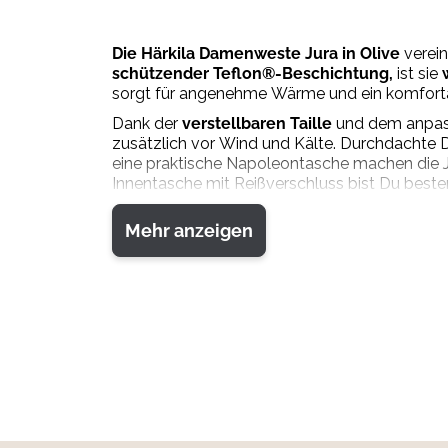
Die Härkila Damenweste Jura in Olive
verei
schützender Teflon®-Beschichtung,
ist sie
sorgt für angenehme Wärme und ein komforta
Dank der
verstellbaren Taille
und dem anpass
zusätzlich vor Wind und Kälte. Durchdachte 
eine praktische Napoleontasche machen die 
Innentasche mit Reißverschluss bist Du beste
Material
:
Mehr anzeigen
Hauptmaterial: 100 % Wolle
Futter: 63 % Wolle, 24 % Polyamid, 13 % recyc
Pflegehinweise
:
Chemische Reinigung (professionell)
Nicht bleichen
Nicht bügeln
Nicht waschen
Nicht im Trockner trocknen