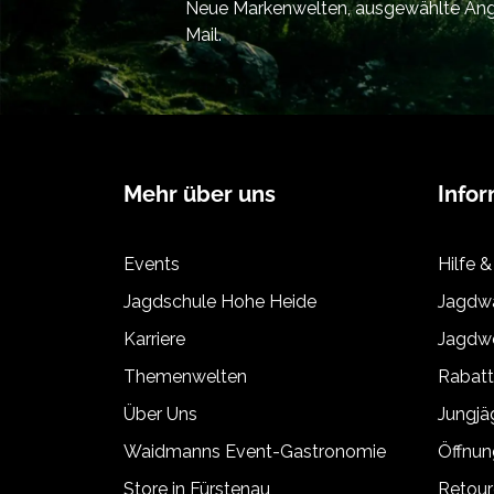
Neue Markenwelten, ausgewählte Ange
Mail.
Mehr über uns
Info
Events
Hilfe &
Jagdschule Hohe Heide
Jagdwa
Karriere
Jagdwe
Themenwelten
Rabat
Über Uns
Jungj
Waidmanns Event-Gastronomie
Öffnun
Store in Fürstenau
Retour