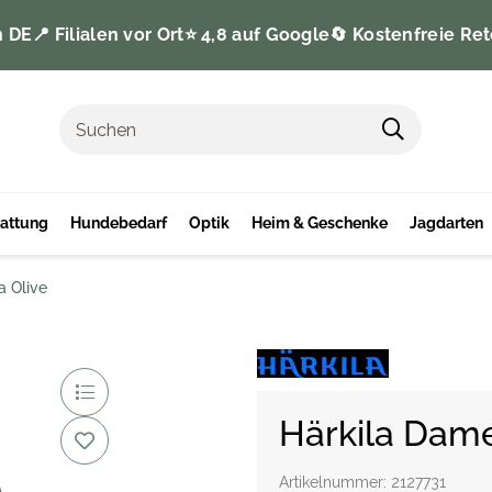
n DE
📍 Filialen vor Ort
⭐️ 4,8 auf Google
🔄 Kostenfreie Ret
tattung
Hundebedarf
Optik
Heim & Geschenke
Jagdarten
a Olive
Härkila Dame
Artikelnummer:
2127731