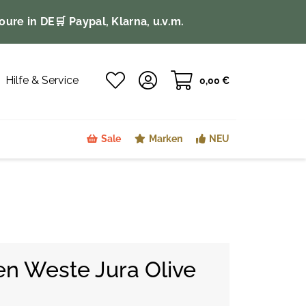
oure in DE
🛒 Paypal, Klarna, u.v.m.
Hilfe & Service
0,00 €
Sale
Marken
NEU
n Weste Jura Olive