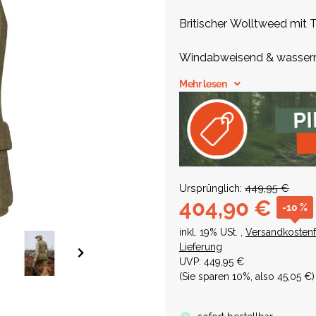
Britischer Wolltweed mit
Windabweisend & wasserr
Mehr lesen
Warmes Teddyfutter & kla
Verstellbare Taille & funk
Ursprünglich:
449,95 €
404,90 €
-10 %
inkl. 19% USt. ,
Versandkostenf
Lieferung
UVP
:
449,95 €
(Sie sparen
10%
, also
45,05 €
)