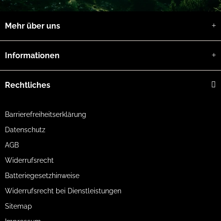
Gewicht
400 g
Maße
184,9 × 53 × 87,8 mm
Arbeitstemperatur
-30 °C bis +55 °C
Mehr über uns
Monokular, 2 Akkus, Ladegerät, USB-
Lieferumfang
Kabel, Schutztasche, Staubtuch,
Anleitung
Informationen
Rechtliches
Barrierefreiheitserklärung
Datenschutz
AGB
Widerrufsrecht
Batteriegesetzhinweise
Widerrufsrecht bei Dienstleistungen
Sitemap