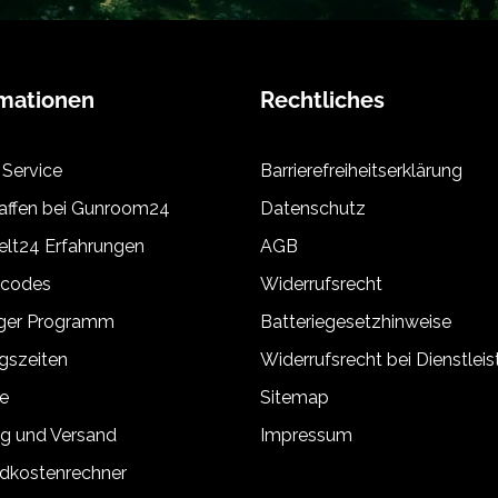
rmationen
Rechtliches
 Service
Barrierefreiheitserklärung
ffen bei Gunroom24
Datenschutz
lt24 Erfahrungen
AGB
tcodes
Widerrufsrecht
äger Programm
Batteriegesetzhinweise
gszeiten
Widerrufsrecht bei Dienstlei
e
Sitemap
g und Versand
Impressum
dkostenrechner