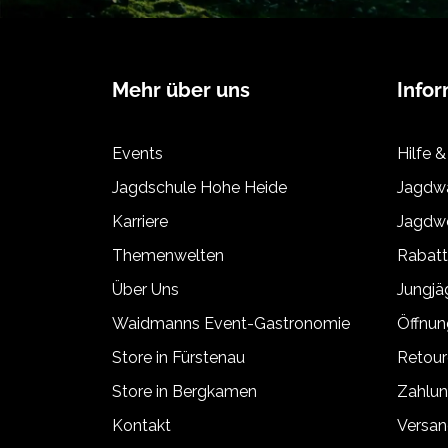
Mehr über uns
Info
Events
Hilfe &
Jagdschule Hohe Heide
Jagdwa
Karriere
Jagdwe
Themenwelten
Rabat
Über Uns
Jungj
Waidmanns Event-Gastronomie
Öffnun
Store in Fürstenau
Retour
Store in Bergkamen
Zahlun
Kontakt
Versan