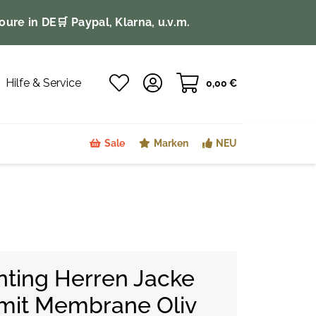
oure in DE
🛒 Paypal, Klarna, u.v.m.
Hilfe & Service
0,00 €
Sale
Marken
NEU
nting Herren Jacke
 mit Membrane Oliv