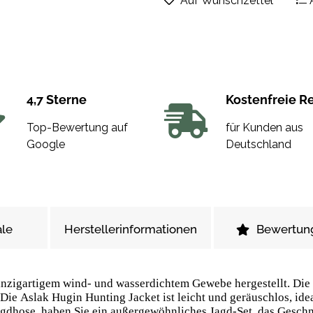
Auf Wunschzettel
4,7 Sterne
Kostenfreie R
Top-Bewertung auf
für Kunden aus
Google
Deutschland
le
Herstellerinformationen
Bewertun
inzigartigem wind- und wasserdichtem Gewebe hergestellt. Die 
Die Aslak Hugin Hunting Jacket ist leicht und geräuschlos, idea
gdhose, haben Sie ein außergewöhnliches Jagd-Set, das Geschm