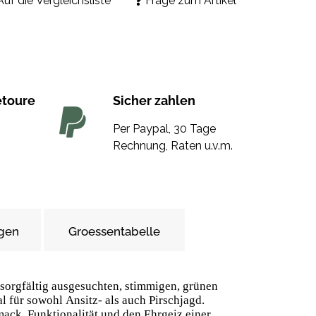
Auf die Vergleichsliste
Frage zum Artikel
etoure
Sicher zahlen
Per Paypal, 30 Tage
Rechnung, Raten u.v.m.
gen
Groessentabelle
sorgfältig ausgesuchten, stimmigen, grünen
l für sowohl Ansitz- als auch Pirschjagd.
ack, Funktionalität und den Ehrgeiz einer