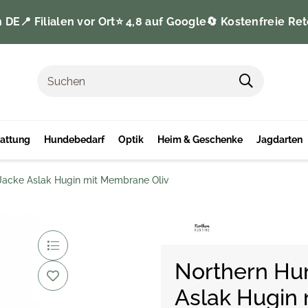
n DE
📍 Filialen vor Ort
⭐️ 4,8 auf Google
🔄 Kostenfreie Ret
tattung
Hundebedarf
Optik
Heim & Geschenke
Jagdarten
Jacke Aslak Hugin mit Membrane Oliv
Northern Hu
Aslak Hugin