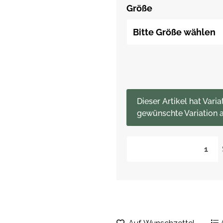
Größe
Bitte Größe wählen
x
Dieser Artikel hat Varia
gewünschte Variation a