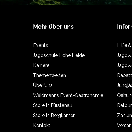
Mehr über uns
Info
Events
Hilfe &
Jagdschule Hohe Heide
Jagdwa
Karriere
Jagdwe
Themenwelten
Rabat
Über Uns
Jungj
Waidmanns Event-Gastronomie
Öffnun
Store in Fürstenau
Retour
Store in Bergkamen
Zahlun
Kontakt
Versan