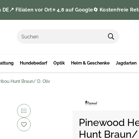
n DE
📍 Filialen vor Ort
⭐️ 4,8 auf Google
🔄 Kostenfreie Ret
tattung
Hundebedarf
Optik
Heim & Geschenke
Jagdarten
ibou Hunt Braun/ D. Oliv
Pinewood He
Hunt Braun/ 