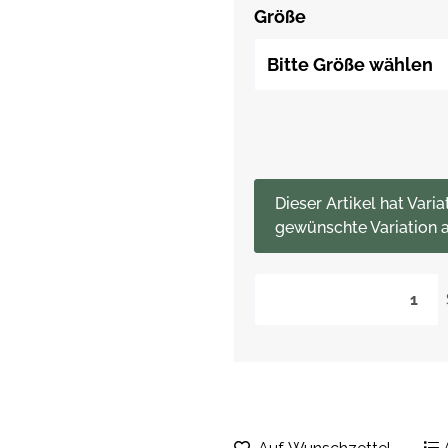
Größe
Bitte Größe wählen
x
Dieser Artikel hat Varia
gewünschte Variation a