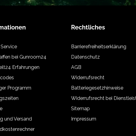
rmationen
Rechtliches
 Service
Barrierefreiheitserklärung
ffen bei Gunroom24
Datenschutz
lt24 Erfahrungen
AGB
tcodes
Widerrufsrecht
äger Programm
Batteriegesetzhinweise
gszeiten
Widerrufsrecht bei Dienstlei
e
Sitemap
g und Versand
Impressum
dkostenrechner