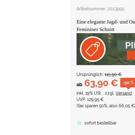
Artikelnummer:
2023995
Eine elegante Jagd- und Ou
Femininer Schnitt
Ursprünglich:
115,90 €
63,90 €
-50 %
ab
inkl. 19% USt. , zzgl.
Versand
UVP
:
129,95 €
(Sie sparen
50%
, also
66,05 €
sofort bestellbar