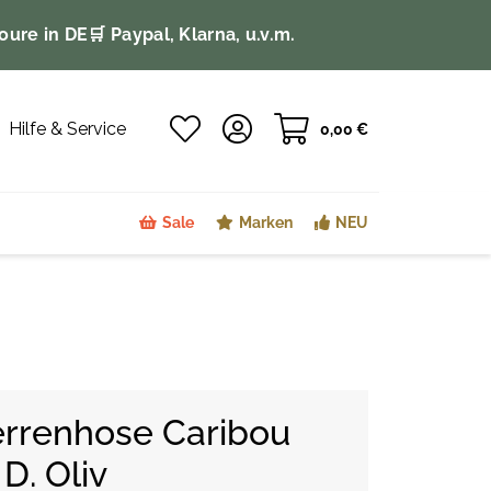
oure in DE
🛒 Paypal, Klarna, u.v.m.
Hilfe & Service
0,00 €
Sale
Marken
NEU
rrenhose Caribou
D. Oliv