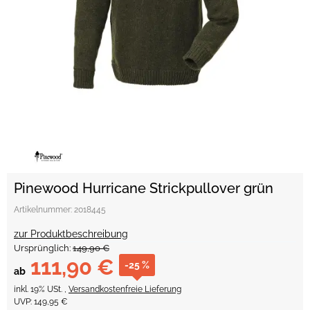
Pinewood Hurricane Strickpullover grün
Artikelnummer:
2018445
zur Produktbeschreibung
Ursprünglich:
149,90 €
111,90 €
-25 %
ab
inkl. 19% USt. ,
Versandkostenfreie Lieferung
UVP
:
149,95 €