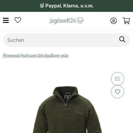
🛒 Paypal, Klarna, u.v.m.
Pinewood Hurricane Strickpullover grün