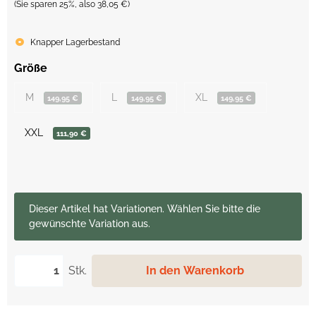
(Sie sparen
25%
, also
38,05 €
)
Knapper Lagerbestand
Größe
M
L
XL
149,95 €
149,95 €
149,95 €
XXL
111,90 €
x
Dieser Artikel hat Variationen. Wählen Sie bitte die
gewünschte Variation aus.
Stk.
In den Warenkorb