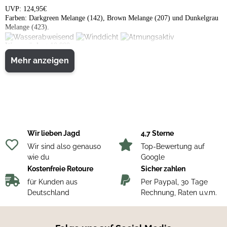
UVP: 124,95€
Farben: Darkgreen Melange (142), Brown Melange (207) und Dunkelgrau
Melange (423).
Wassersäule:
>10.000 mm
Mehr anzeigen
2
2
Atmungsaktivität:
14.000 g/m
/24h (ASTM: 6.000 g/m
/24h)
Wir lieben Jagd
4,7 Sterne
Wir sind also genauso
Top-Bewertung auf
wie du
Google
Kostenfreie Retoure
Sicher zahlen
für Kunden aus
Per Paypal, 30 Tage
Deutschland
Rechnung, Raten u.v.m.