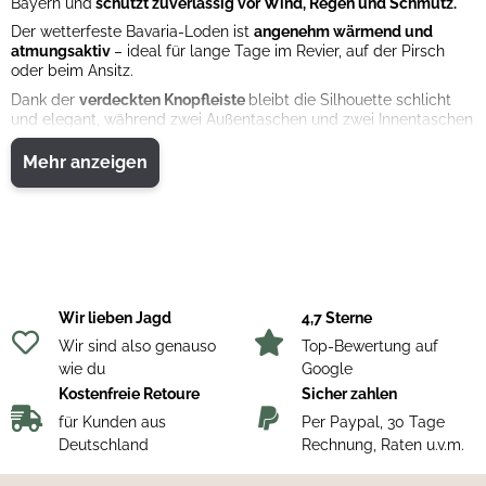
Bayern und
schützt zuverlässig vor Wind, Regen und Schmutz.
Der wetterfeste Bavaria-Loden ist
angenehm wärmend und
atmungsaktiv
– ideal für lange Tage im Revier, auf der Pirsch
oder beim Ansitz.
Dank der
verdeckten Knopfleiste
bleibt die Silhouette schlicht
und elegant, während zwei Außentaschen und zwei Innentaschen
Platz für wichtige Utensilien bieten.
Mehr anzeigen
Die doppelt mit Loden gefütterte Kotze im Brust- und
Nackenbereich sorgt für zusätzlichen Schutz bei rauem Wetter.
Der Oberstoff ist mit einer
wasser- und schmutzabweisenden
Bionic-Finish-Ausrüstung
versehen und bietet so
langanhaltenden Schutz und Komfort.
Material: 100 % Schurwolle
Wir lieben Jagd
4,7 Sterne
Wir sind also genauso
Top-Bewertung auf
wie du
Google
Kostenfreie Retoure
Sicher zahlen
für Kunden aus
Per Paypal, 30 Tage
Deutschland
Rechnung, Raten u.v.m.