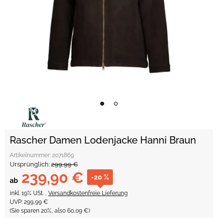
Rascher Damen Lodenjacke Hanni Braun
Artikelnummer:
2071869
Ursprünglich:
299,99 €
239,90 €
-20 %
ab
inkl. 19% USt. ,
Versandkostenfreie Lieferung
UVP
:
299,99 €
(Sie sparen
20%
, also
60,09 €
)