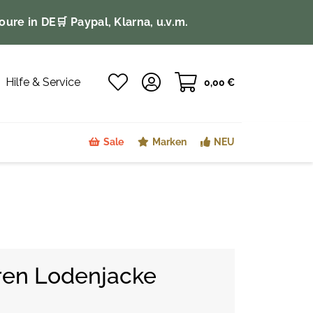
oure in DE
🛒 Paypal, Klarna, u.v.m.
Hilfe & Service
0,00 €
Sale
Marken
NEU
ren Lodenjacke