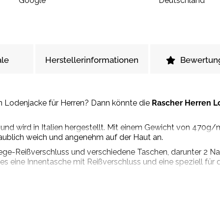
Google
Deutschland
le
Herstellerinformationen
Bewertun
en Lodenjacke für Herren? Dann könnte die
Rascher Herren L
nd wird in Italien hergestellt. Mit einem Gewicht von 470g/
laublich weich und angenehm auf der Haut an.
Wege-Reißverschluss und verschiedene Taschen, darunter 2 N
 es eine Innentasche mit Reißverschluss und eine speziell fü
odernen, etwas engeren Passform ist die Lodenjacke Hannes n
er linken Brust und hinten außen auf dem Stehkragen verleiht
evierarbeiten oder die Bockjagd im April und Mai geeignet. Sie