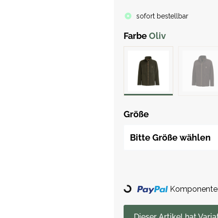
sofort bestellbar
Farbe
Oliv
Größe
Bitte Größe wählen
Loading...
Komponenten 
x
Dieser Artikel hat Varia