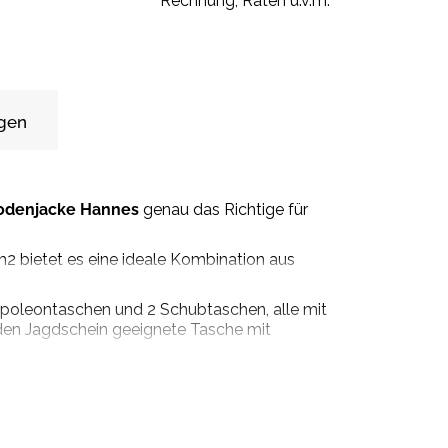
Rechnung, Raten u.v.m.
gen
odenjacke Hannes
genau das Richtige für
m2 bietet es eine ideale Kombination aus
apoleontaschen und 2 Schubtaschen, alle mit
r den Jagdschein geeignete Tasche mit
icht nur funktional, sondern sieht auch
 ihr eine besondere Note.
 kann auch als Midlayer bei eisigen