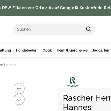
n DE
📍 Filialen vor Ort
⭐️ 4,8 auf Google
🔄 Kostenfreie Ret
tattung
Hundebedarf
Optik
Heim & Geschenke
Jagdarten
ke Hannes
Rascher Her
Hannes