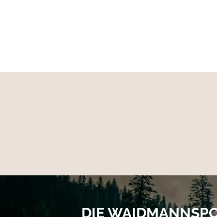
Temperaturen getragen werden.
Entwickelt in Deutschland und hergestellt in 
bestens gerüstet für deine Abenteuer in der N
Material:
100% Wolle "Velours-Loden"
DIE WAIDMANNSP