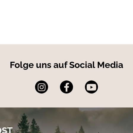
Europa steht die Rascher Herren Lodenjacke Hannes für Qualität
atur!
Folge uns auf Social Media
OST