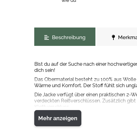
wie du
weitere Registerkarten anzeigen
Beschreibung
Merkma
Bist du auf der Suche nach einer hochwertig
dich sein!
Das Obermaterial besteht zu 100% aus Wolle u
Wärme und Komfort. Der Stoff fühlt sich ung
Die Jacke verfügt über einen praktischen 2-
verdeckten Reißverschlüssen. Zusätzlich gibt
Klettverschluss.
Mit ihrem hochschließenden Kragen und der m
Mehr anzeigen
noch gut aus. Das dezente Logostickerei auf d
Diese Jacke ist ideal für die Übergangszeit, R