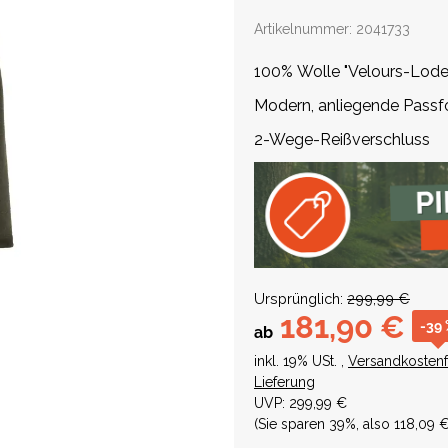
Artikelnummer:
2041733
100% Wolle "Velours-Lode
Modern, anliegende Pass
2-Wege-Reißverschluss
Ursprünglich:
299,99 €
181,90 €
-39
ab
inkl. 19% USt. ,
Versandkostenf
Lieferung
UVP
:
299,99 €
(Sie sparen
39%
, also
118,09 