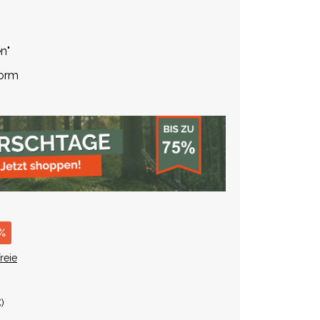
n"
form
 %
reie
€
)