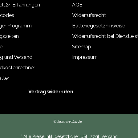
lt24 Erfahrungen
AGB
tcodes
Widerrufsrecht
äger Programm
Batteriegesetzhinweise
gszeiten
Widerrufsrecht bei Dienstlei
e
Sitemap
g und Versand
Impressum
dkostenrechner
tter
Vertrag widerrufen
© Jagdwelt24.de
* Alle Preise inkl. gesetzlicher USt., zzgl.
Versand