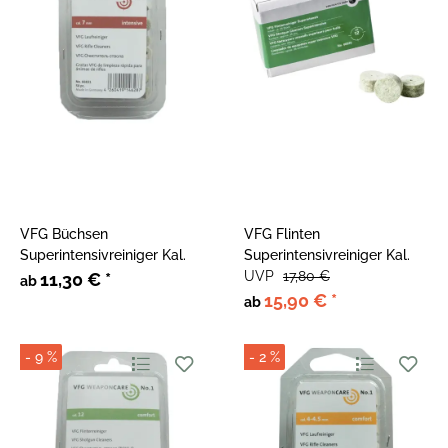
VFG Büchsen
VFG Flinten
Superintensivreiniger Kal.
Superintensivreiniger Kal.
UVP
17,80 €
11,30 €
*
ab
15,90 €
*
ab
- 9 %
- 2 %