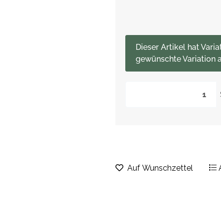
x
Dieser Artikel hat Varia
gewünschte Variation a
Auf Wunschzettel