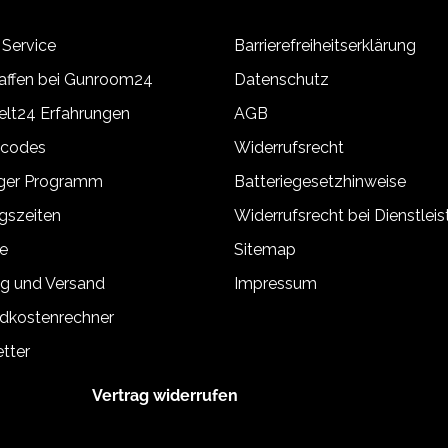
 Service
Barrierefreiheitserklärung
ffen bei Gunroom24
Datenschutz
lt24 Erfahrungen
AGB
tcodes
Widerrufsrecht
äger Programm
Batteriegesetzhinweise
gszeiten
Widerrufsrecht bei Dienstlei
e
Sitemap
g und Versand
Impressum
dkostenrechner
tter
Vertrag widerrufen