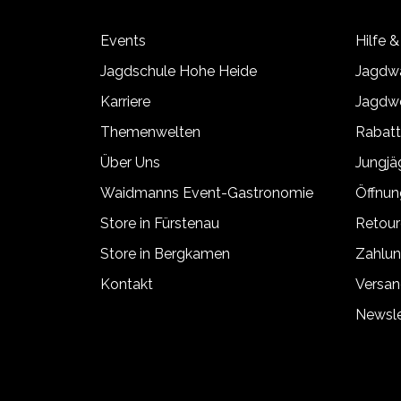
Events
Hilfe &
Jagdschule Hohe Heide
Jagdwa
Karriere
Jagdwe
Themenwelten
Rabat
Über Uns
Jungj
Waidmanns Event-Gastronomie
Öffnun
Store in Fürstenau
Retour
Store in Bergkamen
Zahlun
Kontakt
Versan
Newsle