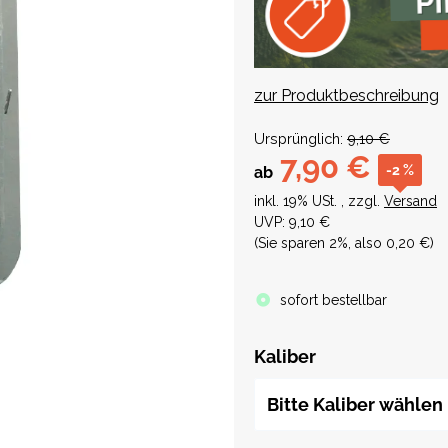
zur Produktbeschreibung
Ursprünglich:
9,10 €
7,90 €
-2 %
ab
inkl. 19% USt. , zzgl.
Versand
UVP
:
9,10 €
(Sie sparen
2%
, also
0,20 €
)
sofort bestellbar
Kaliber
Bitte Kaliber wählen