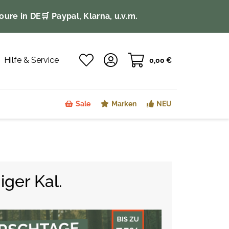
oure in DE
🛒 Paypal, Klarna, u.v.m.
Hilfe & Service
0,00 €
Sale
Marken
NEU
iger Kal.