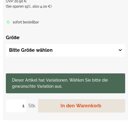
UVP
:
20,90 €
(Sie sparen
19%
, also
4,00 €
)
sofort bestellbar
Größe
Bitte Größe wählen
x
Dieser Artikel hat Variationen. Wählen Sie bitte die
gewünschte Variation aus.
Stk.
In den Warenkorb