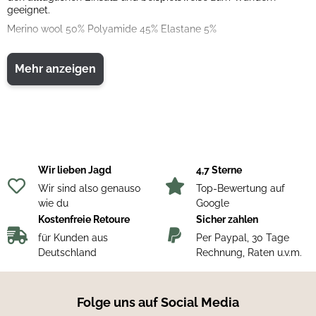
geeignet.
Merino wool 50% Polyamide 45% Elastane 5%
Mehr anzeigen
Wir lieben Jagd
4,7 Sterne
Wir sind also genauso
Top-Bewertung auf
wie du
Google
Kostenfreie Retoure
Sicher zahlen
für Kunden aus
Per Paypal, 30 Tage
Deutschland
Rechnung, Raten u.v.m.
Folge uns auf Social Media