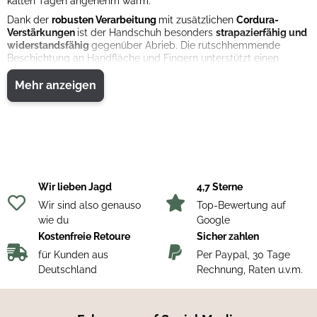
kalten Tagen angenehm warm.
Dank der
robusten Verarbeitung
mit zusätzlichen
Cordura-
Verstärkungen
ist der Handschuh besonders
strapazierfähig und
widerstandsfähig
gegenüber Abrieb. Die rutschhemmende
Beschichtung an Handfläche und Fingern unterstützt einen
sicheren Griff und verbessert die Kontrolle bei jeder Bewegung.
Durch die verlängerte Form über dem Handgelenk hinaus bietet
Mehr anzeigen
der Handschuh zusätzlichen Schutz vor Kälte und Wind. Eine
wasserabweisende Membran
sowie die praktische
Einhandverstellung machen den Elaho 2 zu einem zuverlässigen
Begleiter für den Einsatz im Revier und bei winterlichen Outdoor-
Aktivitäten.
Materialzusammensetzung:
Obermaterial: 100% Polyester
Verstärkungen: 100% Polyamid (Cordura)
Wir lieben Jagd
4,7 Sterne
Wir sind also genauso
Top-Bewertung auf
wie du
Google
Kostenfreie Retoure
Sicher zahlen
für Kunden aus
Per Paypal, 30 Tage
Deutschland
Rechnung, Raten u.v.m.