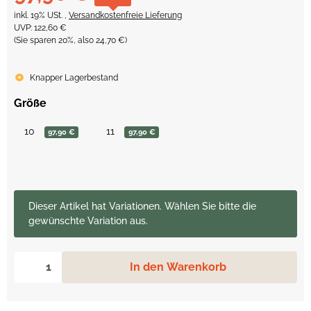
inkl. 19% USt. ,
Versandkostenfreie Lieferung
UVP
:
122,60 €
(Sie sparen
20%
, also
24,70 €
)
Knapper Lagerbestand
Größe
10
11
97,90 €
97,90 €
x
Dieser Artikel hat Variationen. Wählen Sie bitte die
gewünschte Variation aus.
In den Warenkorb