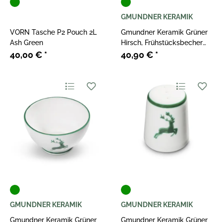
GMUNDNER KERAMIK
VORN Tasche P2 Pouch 2L
Gmundner Keramik Grüner
Ash Green
Hirsch, Frühstücksbecher
Max (0,3L)
40,00 €
*
40,90 €
*
GMUNDNER KERAMIK
GMUNDNER KERAMIK
Gmundner Keramik Grüner
Gmundner Keramik Grüner