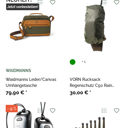
+ 1
WAIDMANNS
Waidmanns Leder/Canvas
VORN Rucksack
Umhängetasche
Regenschutz C50 Rain
Cover
79,90 €
*
30,00 €
*
- 9 %