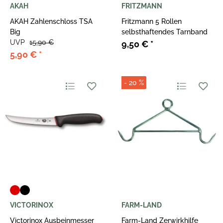
AKAH
FRITZMANN
AKAH Zahlenschloss TSA
Fritzmann 5 Rollen
Big
selbsthaftendes Tarnband
UVP
15,90 €
9,50 €
*
5,90 €
*
- 20 %
VICTORINOX
FARM-LAND
Victorinox Ausbeinmesser
Farm-Land Zerwirkhilfe