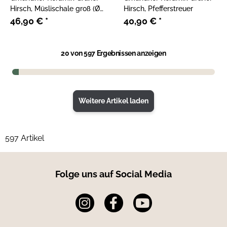
Hirsch, Müslischale groß (Ø
Hirsch, Pfefferstreuer
14cm)
46,90 €
*
40,90 €
*
20
von 597 Ergebnissen anzeigen
Weitere Artikel laden
597 Artikel
Folge uns auf Social Media