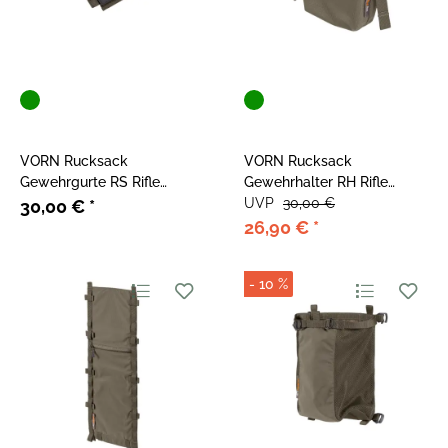
VORN Rucksack
VORN Rucksack
Gewehrgurte RS Rifle
Gewehrhalter RH Rifle
Straps Ash Green
Holder Ash Green
UVP
30,00 €
30,00 €
*
26,90 €
*
- 10 %