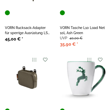
VORN Rucksack-Adapter
VORN Tasche L10 Load Net
für sperrige Ausrüstung LS
10L Ash Green
Load Shelf Ash Green
UVP
40,00 €
45,00 €
*
35,90 €
*