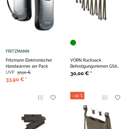
FRITZMANN
Fritzmann Elektronischer
VORN Rucksack
Handwärmer 2er Pack
Befestigungsriemen GS6
UVP
37,50 €
Gate Strap Set Ash Green
30,00 €
*
33,90 €
*
- 10 %