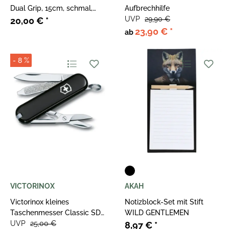
Dual Grip, 15cm, schmal,
Aufbrechhilfe
super flex, schwarz/rot
UVP
29,90 €
20,00 €
*
23,90 €
*
ab
- 8 %
VICTORINOX
AKAH
Victorinox kleines
Notizblock-Set mit Stift
Taschenmesser Classic SD,
WILD GENTLEMEN
schwarz
UVP
25,00 €
8,97 €
*