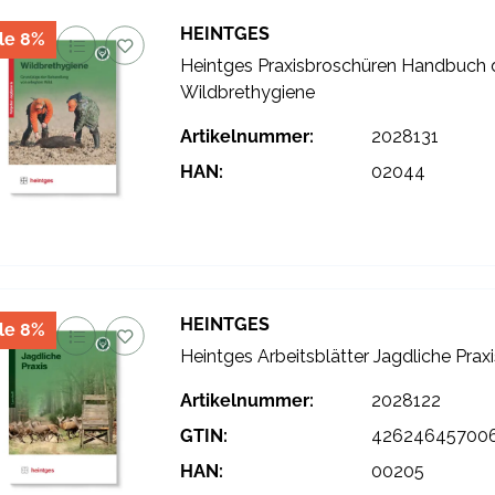
HEINTGES
le 8%
Heintges Praxisbroschüren Handbuch 
Wildbrethygiene
Artikelnummer:
2028131
HAN:
02044
HEINTGES
le 8%
Heintges Arbeitsblätter Jagdliche Praxi
Artikelnummer:
2028122
GTIN:
42624645700
HAN:
00205