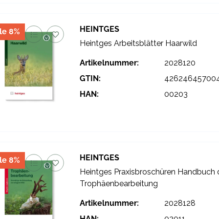
HEINTGES
le 8%
Heintges Arbeitsblätter Haarwild
Artikelnummer:
2028120
GTIN:
42624645700
HAN:
00203
HEINTGES
le 8%
Heintges Praxisbroschüren Handbuch 
Trophäenbearbeitung
Artikelnummer:
2028128
HAN:
02011