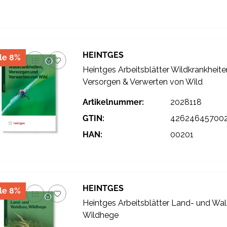
HEINTGES
le 8%
Heintges Arbeitsblätter Wildkrankheite
Versorgen & Verwerten von Wild
Artikelnummer:
2028118
GTIN:
42624645700
HAN:
00201
HEINTGES
le 8%
Heintges Arbeitsblätter Land- und Wa
Wildhege