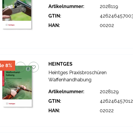
Artikelnummer:
2028119
GTIN:
42624645700
HAN:
00202
HEINTGES
le 8%
Heintges Praxisbroschüren
Waffenhandhabung
Artikelnummer:
2028129
GTIN:
426246457012
HAN:
02022