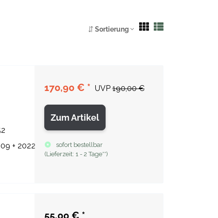
Sortierung
170,90 €
*
UVP
190,00 €
Zum Artikel
52
209 + 2022
sofort bestellbar
(
Lieferzeit:
1 - 2 Tage**
)
55,00 €
*