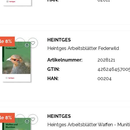
HEINTGES
le 8%
Heintges Arbeitsblätter Federwild
Artikelnummer:
2028121
GTIN:
42624645700
HAN:
00204
HEINTGES
le 8%
Heintges Arbeitsblätter Waffen - Munit