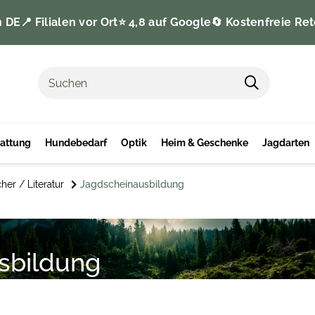
n DE
📍 Filialen vor Ort
⭐️ 4,8 auf Google
🔄 Kostenfreie Ret
tattung
Hundebedarf
Optik
Heim & Geschenke
Jagdarten
her / Literatur
Jagdscheinausbildung
sbildung