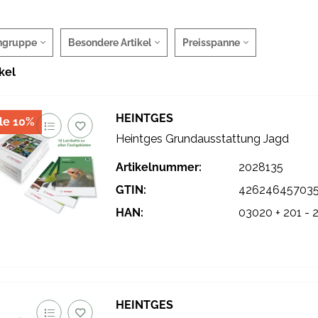
ngruppe
Besondere Artikel
Preisspanne
ikel
HEINTGES
le 10%
Heintges Grundausstattung Jagd
Artikelnummer:
2028135
GTIN:
42624645703
HAN:
03020 + 201 - 
HEINTGES