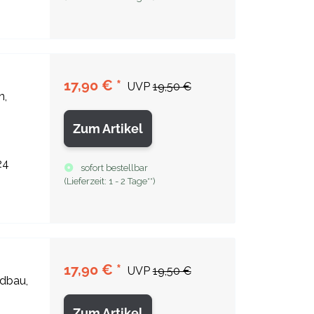
17,90 €
*
UVP
19,50 €
n,
Zum Artikel
24
sofort bestellbar
(
Lieferzeit:
1 - 2 Tage**
)
17,90 €
*
UVP
19,50 €
ldbau,
Zum Artikel