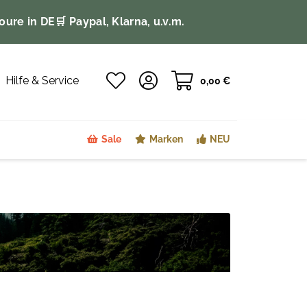
oure in DE
🛒 Paypal, Klarna, u.v.m.
Hilfe & Service
0,00 €
Sale
Marken
NEU