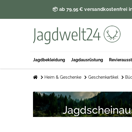
📦 ab 79,95 € versandkostenfrei i
Jagdbekleidung
Jagdausrüstung
Revierauss
Heim & Geschenke
Geschenkartikel
Büc
Jagdscheinau