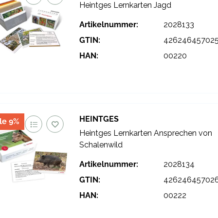
Heintges Lernkarten Jagd
Artikelnummer:
2028133
GTIN:
42624645702
HAN:
00220
HEINTGES
le 9%
Heintges Lernkarten Ansprechen von
Schalenwild
Artikelnummer:
2028134
GTIN:
42624645702
HAN:
00222