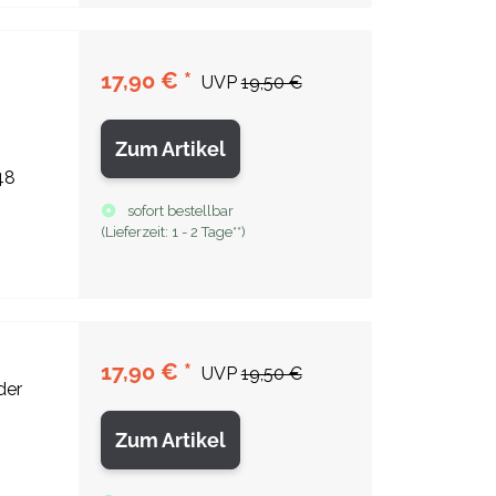
17,90 €
*
UVP
19,50 €
Zum Artikel
48
sofort bestellbar
(
Lieferzeit:
1 - 2 Tage**
)
17,90 €
*
UVP
19,50 €
der
Zum Artikel