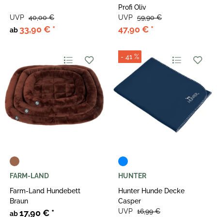
Profi Oliv
UVP
40,00 €
UVP
59,90 €
33,90 €
*
47,90 €
*
ab
- 41 %
FARM-LAND
HUNTER
Farm-Land Hundebett
Hunter Hunde Decke
Braun
Casper
UVP
16,99 €
17,90 €
*
ab