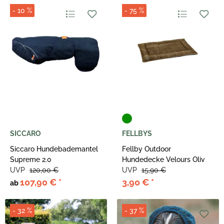
- 10 %
- 75 %
SICCARO
FELLBYS
Siccaro Hundebademantel
Fellby Outdoor
Supreme 2.0
Hundedecke Velours Oliv
UVP
120,00 €
UVP
15,90 €
107,90 €
*
3,90 €
*
ab
- 32 %
- 37 %