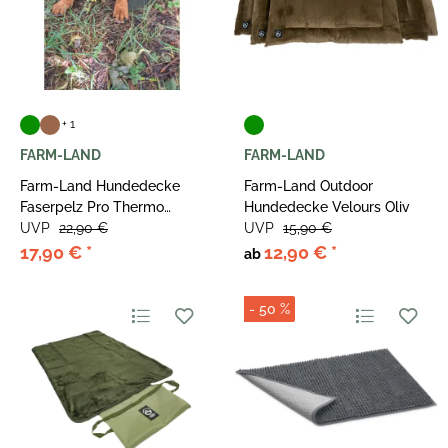
+ 1
FARM-LAND
FARM-LAND
Farm-Land Hundedecke
Farm-Land Outdoor
Faserpelz Pro Thermo
Hundedecke Velours Oliv
50x70 cm
UVP
22,90 €
UVP
15,90 €
17,90 €
*
12,90 €
*
ab
- 50 %