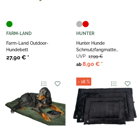
FARM-LAND
HUNTER
Farm-Land Outdoor-
Hunter Hunde
Hundebett
Schmutzfangmatte
Waterloo
UVP
17,99 €
27,90 €
*
8,90 €
*
ab
- 18 %