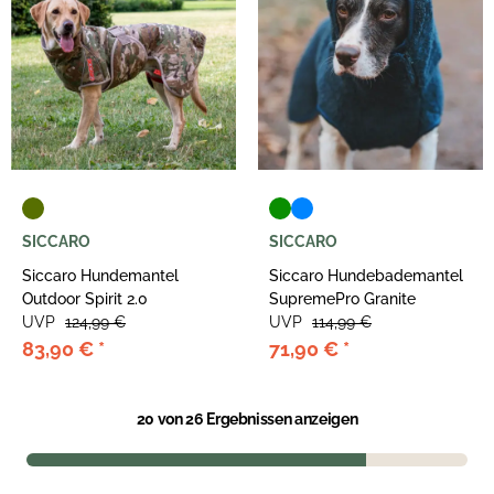
SICCARO
SICCARO
Siccaro Hundemantel
Siccaro Hundebademantel
Outdoor Spirit 2.0
SupremePro Granite
UVP
124,99 €
UVP
114,99 €
83,90 €
*
71,90 €
*
20
von 26 Ergebnissen anzeigen