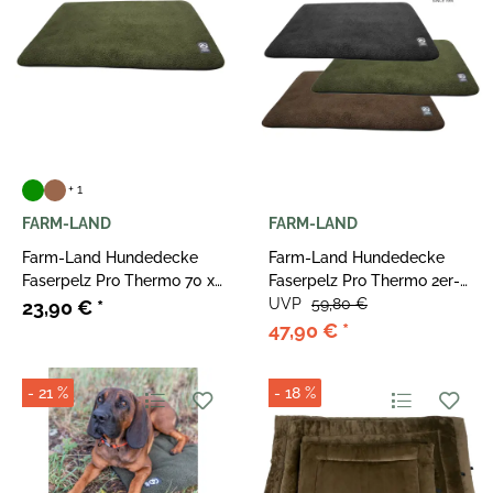
+ 1
FARM-LAND
FARM-LAND
Farm-Land Hundedecke
Farm-Land Hundedecke
Faserpelz Pro Thermo 70 x
Faserpelz Pro Thermo 2er-
100 cm
Set 100x70cm
UVP
59,80 €
23,90 €
*
47,90 €
*
- 21 %
- 18 %