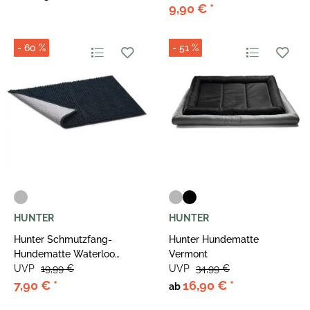
9,90 €
*
- 60 %
- 51 %
HUNTER
HUNTER
Hunter Schmutzfang-
Hunter Hundematte
Hundematte Waterloo
Vermont
Anthrazit
UVP
19,99 €
UVP
34,99 €
7,90 €
*
16,90 €
*
ab