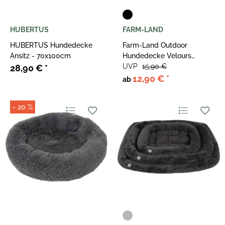
HUBERTUS
FARM-LAND
HUBERTUS Hundedecke
Farm-Land Outdoor
Ansitz - 70x100cm
Hundedecke Velours
Schwarz
UVP
15,90 €
28,90 €
*
12,90 €
*
ab
- 20 %