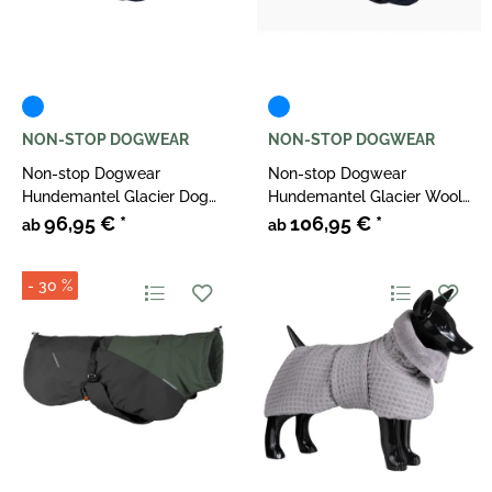
NON-STOP DOGWEAR
NON-STOP DOGWEAR
Non-stop Dogwear
Non-stop Dogwear
Hundemantel Glacier Dog
Hundemantel Glacier Wool
Jacket 2.0 Dunkelblau
Jacket 2.0 Dunkelblau
96,95 €
*
106,95 €
*
ab
ab
- 30 %