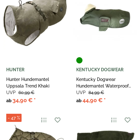
HUNTER
KENTUCKY DOGWEAR
Hunter Hundemantel
Kentucky Dogwear
Uppsala Trend Khaki
Hundemantel Waterproof
UVP
60,99 €
300g Grün
UVP
84,99 €
34,90 €
*
44,90 €
*
ab
ab
- 47 %