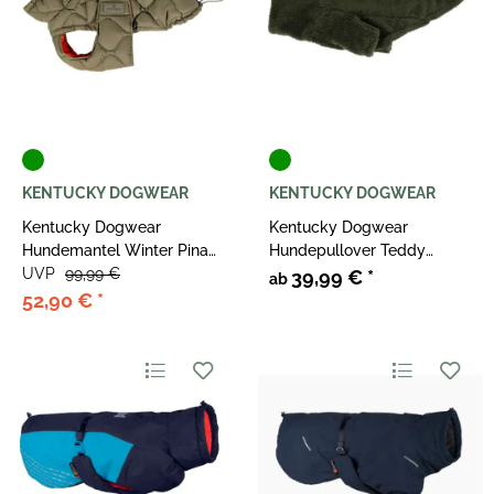
KENTUCKY DOGWEAR
KENTUCKY DOGWEAR
Kentucky Dogwear
Kentucky Dogwear
Hundemantel Winter Pina
Hundepullover Teddy
160g Tannengrün
UVP
99,99 €
Fleece Tannengrün
39,99 €
*
ab
52,90 €
*