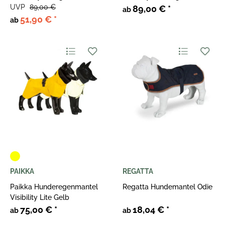
UVP
89,00 €
89,00 €
*
ab
51,90 €
*
ab
PAIKKA
REGATTA
Paikka Hunderegenmantel
Regatta Hundemantel Odie
Visibility Lite Gelb
75,00 €
*
18,04 €
*
ab
ab