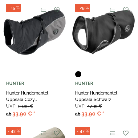
- 15 %
- 29 %
HUNTER
HUNTER
Hunter Hundemantel
Hunter Hundemantel
Uppsala Cozy
Uppsala Schwarz
Anthrazit/Grau
UVP
39,99 €
UVP
47,99 €
33,90 €
*
33,90 €
*
ab
ab
- 42 %
- 47 %