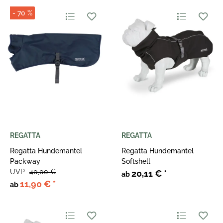
- 70 %
REGATTA
REGATTA
Regatta Hundemantel
Regatta Hundemantel
Packway
Softshell
UVP
40,00 €
20,11 €
*
ab
11,90 €
*
ab