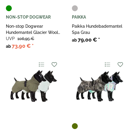
NON-STOP DOGWEAR
PAIKKA
Non-stop Dogwear
Paikka Hundebademantel
Hundemantel Glacier Wool
Spa Grau
Jacket 2.0 Dunkelgrün
UVP
106,95 €
79,00 €
*
ab
73,90 €
*
ab