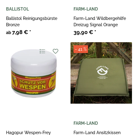
BALLISTOL
FARM-LAND
Ballistol Reinigungsbürste
Farm-Land Wildbergehilfe
Bronze
Dreizug Signal Orange
7,98 €
*
39,90 €
*
ab
- 41 %
FARM-LAND
Hagopur Wespen-Frey
Farm-Land Ansitzkissen