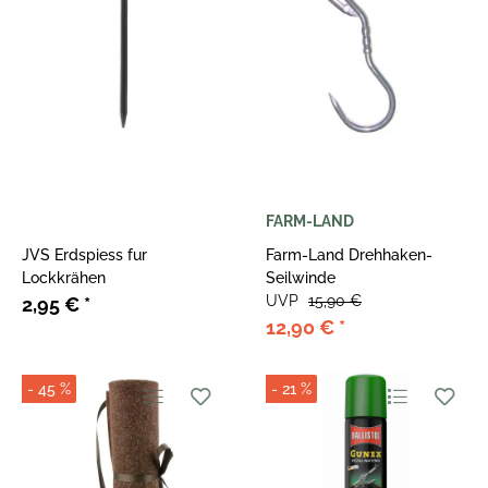
FARM-LAND
JVS Erdspiess fur
Farm-Land Drehhaken-
Lockkrähen
Seilwinde
UVP
15,90 €
2,95 €
*
12,90 €
*
- 45 %
- 21 %