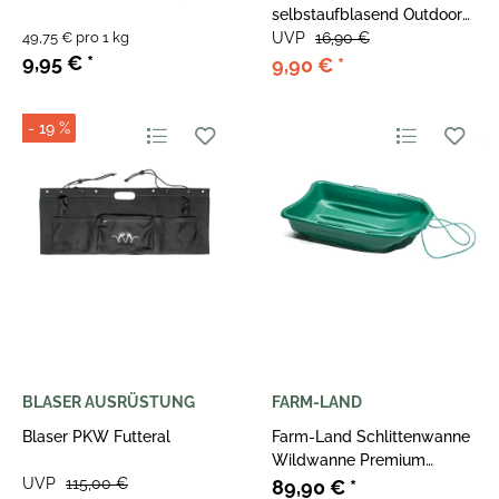
selbstaufblasend Outdoor
49,75 € pro 1 kg
Sitzkissen
UVP
16,90 €
9,95 €
*
9,90 €
*
- 19 %
BLASER AUSRÜSTUNG
FARM-LAND
Blaser PKW Futteral
Farm-Land Schlittenwanne
Wildwanne Premium
UVP
115,00 €
Bergewanne
89,90 €
*