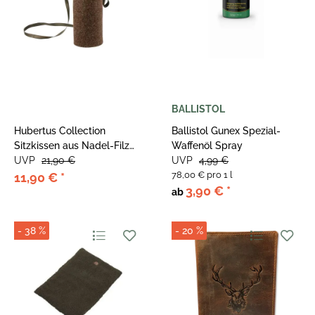
BALLISTOL
Hubertus Collection
Ballistol Gunex Spezial-
Sitzkissen aus Nadel-Filz
Waffenöl Spray
Braun
UVP
21,90 €
UVP
4,99 €
78,00 € pro 1 l
11,90 €
*
3,90 €
*
ab
- 38 %
- 20 %