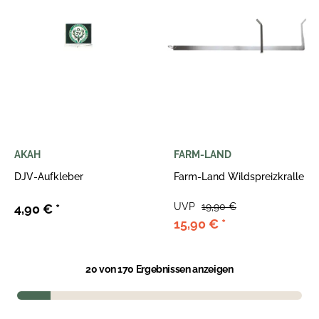
AKAH
FARM-LAND
DJV-Aufkleber
Farm-Land Wildspreizkralle
UVP
19,90 €
4,90 €
*
15,90 €
*
20
von 170 Ergebnissen anzeigen