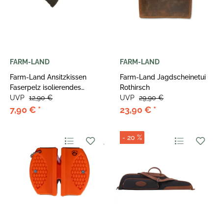
FARM-LAND
FARM-LAND
Farm-Land Ansitzkissen
Farm-Land Jagdscheinetui
Faserpelz isolierendes
Rothirsch
Outdoor-Sitzkissen 51x39
UVP
12,90 €
UVP
29,90 €
7,90 €
*
23,90 €
*
- 20 %