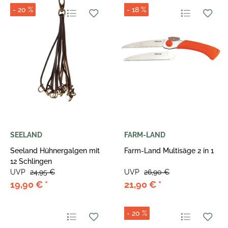
- 20 %
- 18 %
SEELAND
FARM-LAND
Seeland Hühnergalgen mit
Farm-Land Multisäge 2 in 1
12 Schlingen
UVP
24,95 €
UVP
26,90 €
19,90 €
*
21,90 €
*
- 20 %