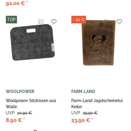
92,00 €
*
TOP
- 20 %
WOOLPOWER
FARM-LAND
Woolpower Sitzkissen aus
Farm-Land Jagdscheinetui
Wolle
Keiler
UVP
10,90 €
UVP
29,90 €
8,90 €
*
23,90 €
*