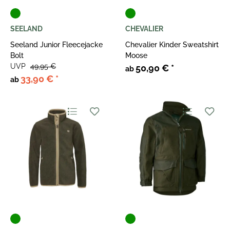
SEELAND
CHEVALIER
Seeland Junior Fleecejacke
Chevalier Kinder Sweatshirt
Bolt
Moose
UVP
49,95 €
50,90 €
*
ab
33,90 €
*
ab