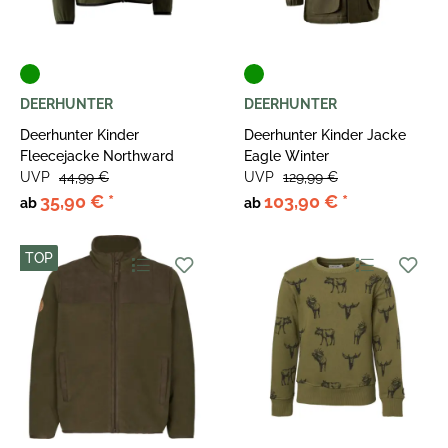
DEERHUNTER
DEERHUNTER
Deerhunter Kinder
Deerhunter Kinder Jacke
Fleecejacke Northward
Eagle Winter
UVP
44,99 €
UVP
129,99 €
35,90 €
*
103,90 €
*
ab
ab
TOP