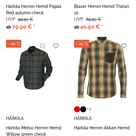
Härkila Herren Hemd Pajala
Blaser Herren Hemd Tristan
Red autumn check
22
UVP
99,95 €
UVP
89,95 €
79,90 €
*
40,90 €
*
ab
ab
- 20 %
- 20 %
+ 2
HÄRKILA
HÄRKILA
Härkila Metso Herren Hemd
Härkila Herren Akkan Hemd
Willow green check