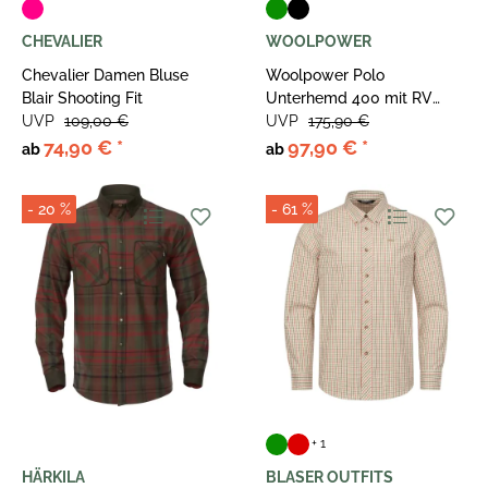
CHEVALIER
WOOLPOWER
Chevalier Damen Bluse
Woolpower Polo
Blair Shooting Fit
Unterhemd 400 mit RV
UVP
109,00 €
Unisex
UVP
175,90 €
74,90 €
*
97,90 €
*
ab
ab
- 20 %
- 61 %
+ 1
HÄRKILA
BLASER OUTFITS