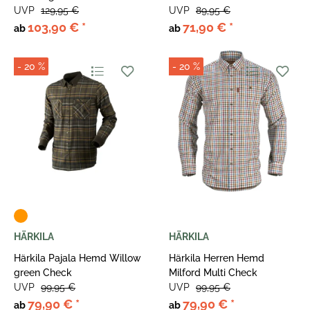
UVP
129,95 €
UVP
89,95 €
103,90 €
*
71,90 €
*
ab
ab
- 20 %
- 20 %
HÄRKILA
HÄRKILA
Härkila Pajala Hemd Willow
Härkila Herren Hemd
green Check
Milford Multi Check
UVP
99,95 €
UVP
99,95 €
79,90 €
*
79,90 €
*
ab
ab