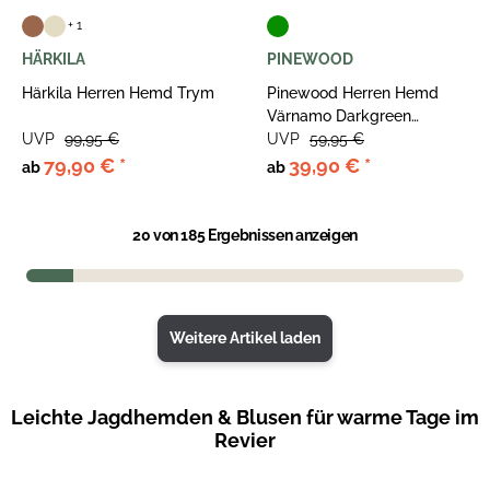
+ 1
HÄRKILA
PINEWOOD
Härkila Herren Hemd Trym
Pinewood Herren Hemd
Värnamo Darkgreen
UVP
99,95 €
Melange
UVP
59,95 €
79,90 €
*
39,90 €
*
ab
ab
20
von 185 Ergebnissen anzeigen
Weitere Artikel laden
Leichte Jagdhemden & Blusen für warme Tage im
Revier