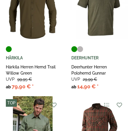
HÄRKILA
DEERHUNTER
Härkila Herren Hemd Trail
Deerhunter Herren
Willow Green
Polohemd Gunnar
UVP
99,95 €
UVP
29,99 €
79,90 €
*
14,90 €
*
ab
ab
TOP