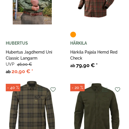
HUBERTUS
HÄRKILA
Hubertus Jagdhemd Uni
Härkila Pajala Hemd Red
Classic Langarm
Check
UVP
46,00 €
79,90 €
*
ab
20,90 €
*
ab
- 40 %
- 20 %