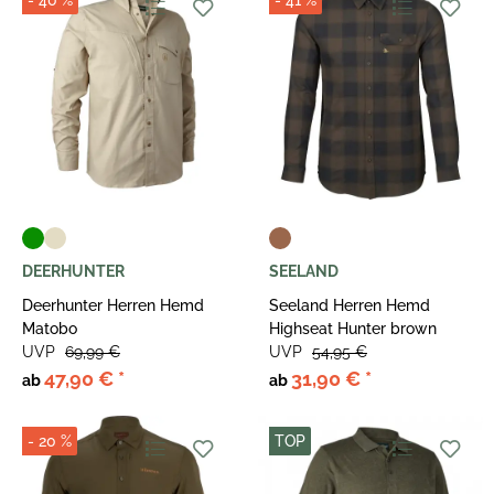
DEERHUNTER
SEELAND
Deerhunter Herren Hemd
Seeland Herren Hemd
Matobo
Highseat Hunter brown
UVP
69,99 €
UVP
54,95 €
47,90 €
*
31,90 €
*
ab
ab
- 20 %
TOP