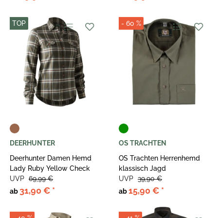
TOP
- 60 %
DEERHUNTER
OS TRACHTEN
Deerhunter Damen Hemd
OS Trachten Herrenhemd
Lady Ruby Yellow Check
klassisch Jagd
UVP
69,99 €
UVP
39,90 €
31,90 €
*
15,90 €
*
ab
ab
- 40 %
- 41 %