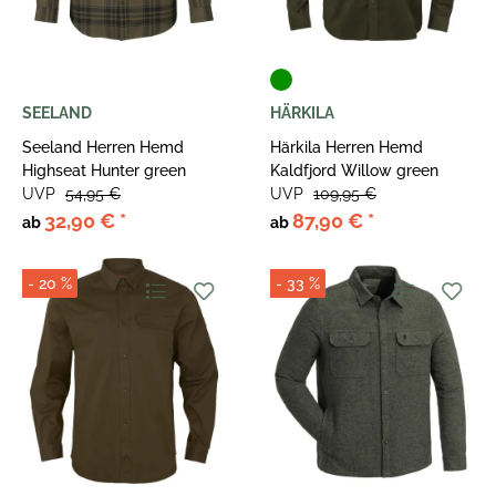
SEELAND
HÄRKILA
Seeland Herren Hemd
Härkila Herren Hemd
Highseat Hunter green
Kaldfjord Willow green
UVP
54,95 €
UVP
109,95 €
32,90 €
*
87,90 €
*
ab
ab
- 20 %
- 33 %