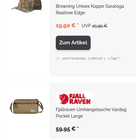
Browning Unisex Kappe Saratoga
Realtree Edge
19,90 €
*
UVP
25,95 €
Zum Artikel
sofort bestellbar
(
Lieferzeit:
1 - 2 Tage**
)
Fjällräven Umhängetasche Vardag
Pocket Large
59,95 €
*