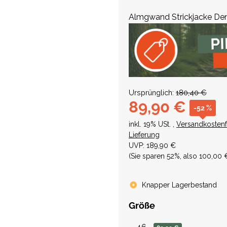
Almgwand Strickjacke Den
Ursprünglich:
180,40 €
89,90 €
-52 %
inkl. 19% USt. ,
Versandkostenf
Lieferung
UVP
:
189,90 €
(Sie sparen
52%
, also
100,00 
Knapper Lagerbestand
Größe