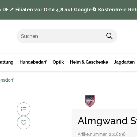
n DE
📍 Filialen vor Ort
⭐️ 4,8 auf Google
🔄 Kostenfreie Ret
tattung
Hundebedarf
Optik
Heim & Geschenke
Jagdarten
nsdorf
Almgwand St
Artikelnummer:
2016198