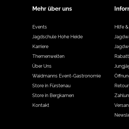
Mehr über uns
Info
Events
Hilfe &
Jagdschule Hohe Heide
Jagdwa
Karriere
Jagdwe
Themenwelten
Rabat
Über Uns
Jungj
Waidmanns Event-Gastronomie
Öffnun
Store in Fürstenau
Retour
Store in Bergkamen
Zahlun
Kontakt
Versan
Newsle