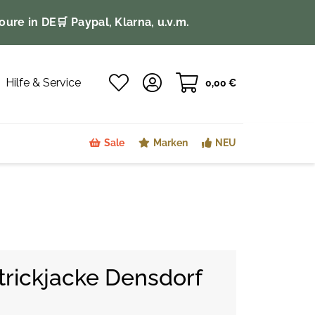
oure in DE
🛒 Paypal, Klarna, u.v.m.
Hilfe & Service
0,00 €
Sale
Marken
NEU
rickjacke Densdorf