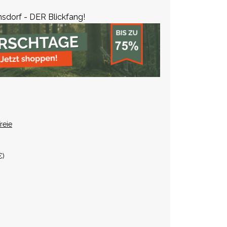
sdorf - DER Blickfang!
reie
€
)