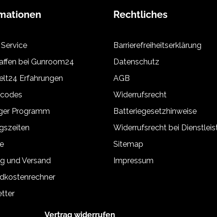
rmationen
Rechtliches
 Service
Barrierefreiheitserklärung
ffen bei Gunroom24
Datenschutz
lt24 Erfahrungen
AGB
tcodes
Widerrufsrecht
äger Programm
Batteriegesetzhinweise
gszeiten
Widerrufsrecht bei Dienstlei
e
Sitemap
g und Versand
Impressum
dkostenrechner
tter
Vertrag widerrufen