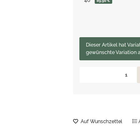
46
89,90 €
x
Dieser Artikel hat Varia
gewünschte Variation a
Auf Wunschzettel