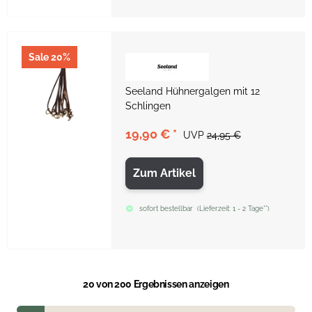
Sale 20%
Seeland Hühnergalgen mit 12
Schlingen
19,90 €
*
UVP
24,95 €
Zum Artikel
sofort bestellbar
(
Lieferzeit:
1 - 2 Tage**
)
20
von 200 Ergebnissen anzeigen