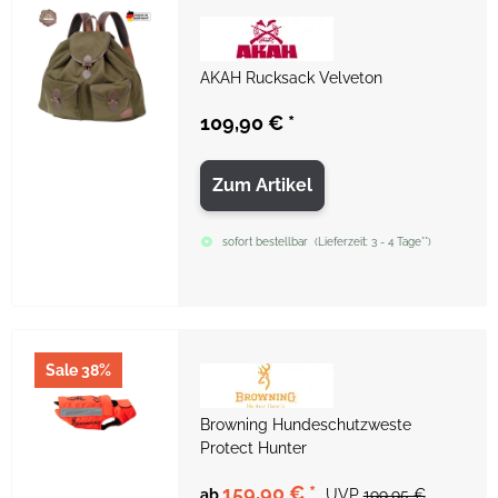
AKAH Rucksack Velveton
109,90 €
*
Zum Artikel
sofort bestellbar
(
Lieferzeit:
3 - 4 Tage**
)
Sale 38%
Browning Hundeschutzweste
Protect Hunter
159,90 €
*
ab
UVP
199,95 €