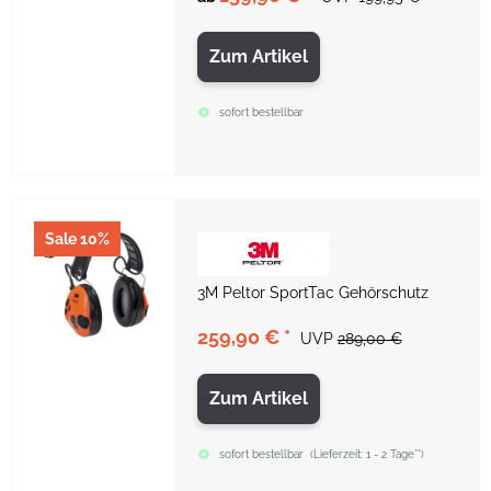
Zum Artikel
sofort bestellbar
Sale 10%
3M Peltor SportTac Gehörschutz
259,90 €
*
UVP
289,00 €
Zum Artikel
sofort bestellbar
(
Lieferzeit:
1 - 2 Tage**
)