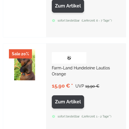
Zum Artikel
sofort bestellbar
(
Lieferzeit:
6 - 7 Tage**
)
Sale 20%
Farm-Land Hundeleine Lautlos
Orange
15,90 €
*
UVP
19,90 €
Zum Artikel
sofort bestellbar
(
Lieferzeit:
1 - 2 Tage**
)