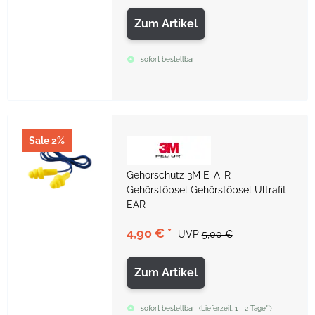
Zum Artikel
sofort bestellbar
Sale 2%
Gehörschutz 3M E-A-R
Gehörstöpsel Gehörstöpsel Ultrafit
EAR
4,90 €
*
UVP
5,00 €
Zum Artikel
sofort bestellbar
(
Lieferzeit:
1 - 2 Tage**
)