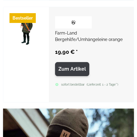
Bestseller
Farm-Land
Bergehilfe/Umhängeleine orange
19,90 €
*
Zum Artikel
sofort bestellbar
(
Lieferzeit:
1 - 2 Tage**
)