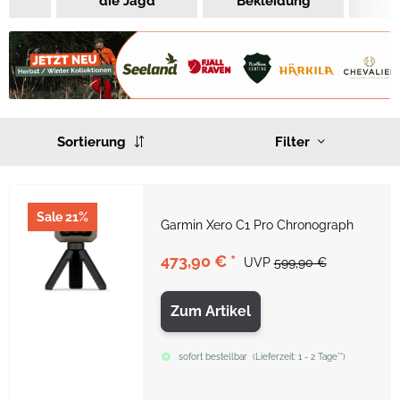
die Jagd
Bekleidung
Sortierung
Filter
Sale 21%
Garmin Xero C1 Pro Chronograph
473,90 €
*
UVP
599,90 €
Zum Artikel
sofort bestellbar
(
Lieferzeit:
1 - 2 Tage**
)