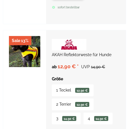
sofort bestellbar
Sale 13%
AKAH Reflektorweste für Hunde
12,90 €
*
ab
UVP
14,90 €
Größe
1 Teckel
12,90 €
2 Terrier
12,90 €
3
4
14,90 €
14,90 €