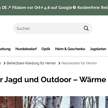
n DE
📍 Filialen vor Ort
⭐️ 4,8 auf Google
🔄 Kostenfreie Ret
tattung
Hundebedarf
Optik
Heim & Geschenke
Jagdarten
n
Beheizbare Kleidung für Herren
Heizwesten für Herren
r Jagd und Outdoor – Wärme