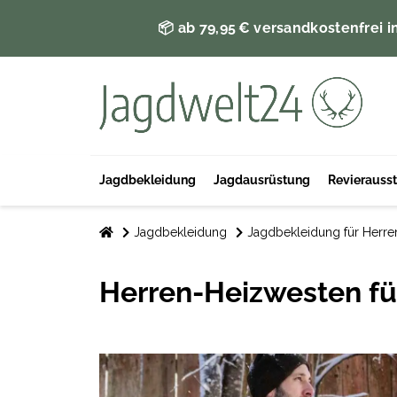
📦 ab 79,95 € versandkostenfrei i
Jagdbekleidung
Jagdausrüstung
Revierauss
Jagdbekleidung
Jagdbekleidung für Herre
Herren-Heizwesten fü