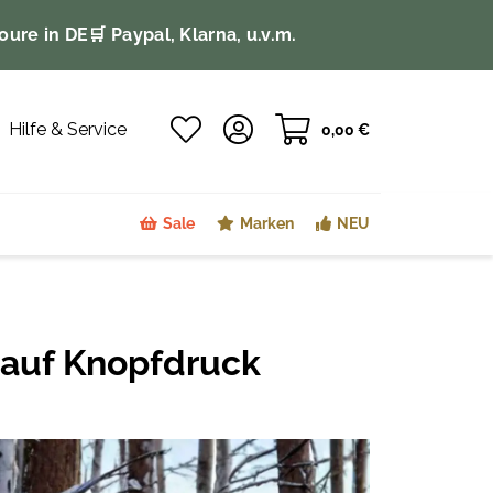
oure in DE
🛒 Paypal, Klarna, u.v.m.
Hilfe & Service
0,00 €
Sale
Marken
NEU
 auf Knopfdruck