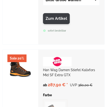
Zum Artikel
sofort bestellbar
Sale 20%
Han Wag Damen Stiefel Kalixfors
Mid SF Extra GTX
287,90 €
*
ab
UVP
360,00 €
Farbe