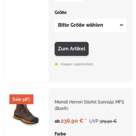
Größe
Bitte Größe wählen
Zum Artikel
Knapper Lagerbestand
Sale 38%
Meindl Herren Stiefel Sonnalp MFS
(Boa®)
236,90 €
*
ab
UVP
379,90 €
Farbe