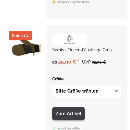
Knapper Lagerbestand
Sale 21%
Somlys Fleece-Fäustlinge Grün
25,90 €
*
ab
UVP
32,90 €
Größe
Bitte Größe wählen
Zum Artikel
sofort bestellbar