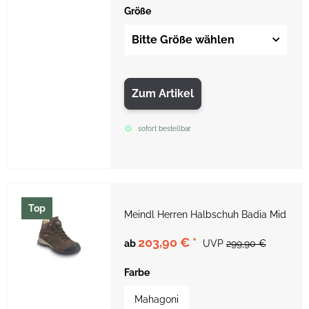
Größe
Bitte Größe wählen
Zum Artikel
sofort bestellbar
Top
Meindl Herren Halbschuh Badia Mid
203,90 €
*
ab
UVP
299,90 €
Farbe
Mahagoni