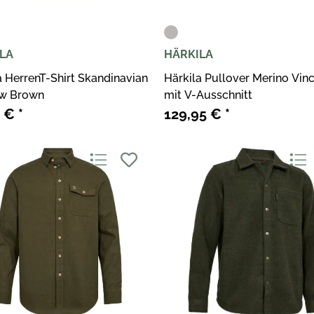
LA
HÄRKILA
a HerrenT-Shirt Skandinavian
Härkila Pullover Merino Vin
w Brown
mit V-Ausschnitt
5 €
*
129,95 €
*