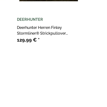
DEERHUNTER
Deerhunter Herren Finley
Stormliner® Strickpullover
Woodland Melange
129,99 €
*