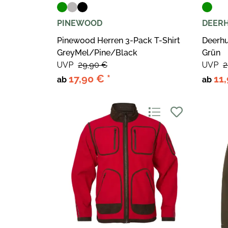
PINEWOOD
DEER
Pinewood Herren 3-Pack T-Shirt
Deerhu
GreyMel/Pine/Black
Grün
UVP
29,90 €
UVP
2
17,90 €
*
11
ab
ab