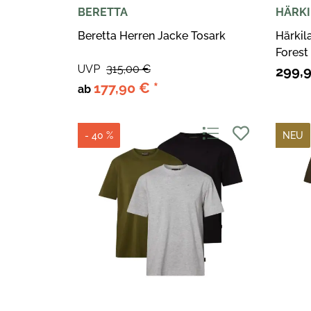
BERETTA
HÄRKI
Beretta Herren Jacke Tosark
Härkil
Forest
UVP
315,00 €
299,
177,90 €
*
ab
- 40 %
NEU