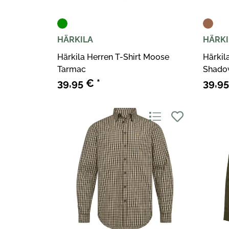
HÄRKILA
HÄRKI
Härkila Herren T-Shirt Moose
Härkil
Tarmac
Shado
39,95 €
*
39,9