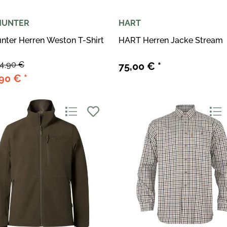
HUNTER
HART
nter Herren Weston T-Shirt
HART Herren Jacke Stream
4,90 €
75,00 €
*
,90 €
*