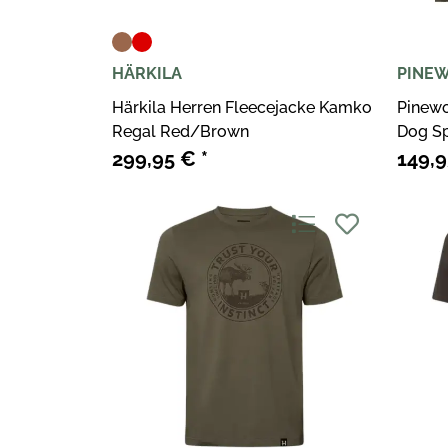
HÄRKILA
PINE
Härkila Herren Fleecejacke Kamko
Pinew
Regal Red/Brown
Dog Sp
299,95 €
*
149,