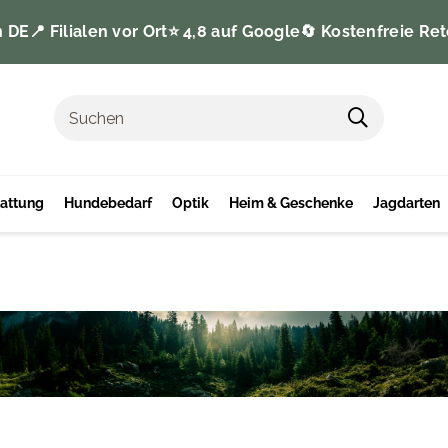
n DE
📍 Filialen vor Ort
⭐️ 4,8 auf Google
🔄 Kostenfreie Ret
tattung
Hundebedarf
Optik
Heim & Geschenke
Jagdarten