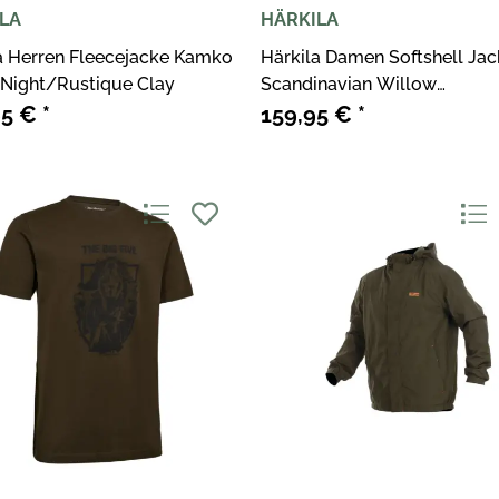
LA
HÄRKILA
a Herren Fleecejacke Kamko
Härkila Damen Softshell Ja
 Night/Rustique Clay
Scandinavian Willow
Green/Shadow Brown
95 €
*
159,95 €
*