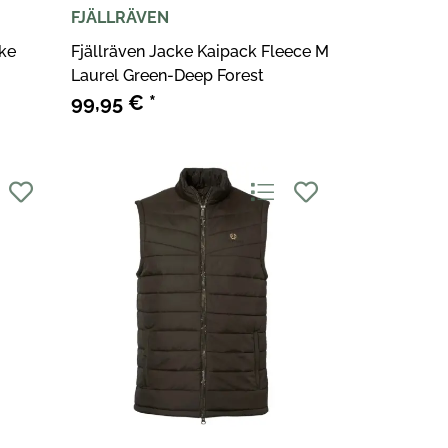
FJÄLLRÄVEN
cke
Fjällräven Jacke Kaipack Fleece M
Laurel Green-Deep Forest
99,95 €
*