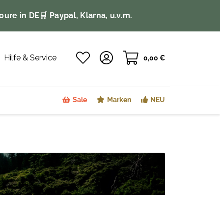
oure in DE
🛒 Paypal, Klarna, u.v.m.
Hilfe & Service
0,00 €
Sale
Marken
NEU