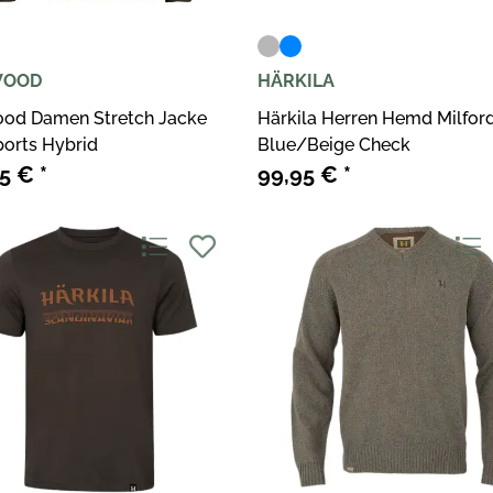
WOOD
HÄRKILA
ood Damen Stretch Jacke
Härkila Herren Hemd Milfor
orts Hybrid
Blue/Beige Check
95 €
*
99,95 €
*