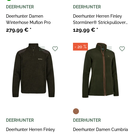
DEERHUNTER
DEERHUNTER
Deerhunter Damen
Deerhunter Herren Finley
Winterhose Muflon Pro
Stormliner® Strickpullover
Woodland Melange
279,99 €
*
129,99 €
*
- 20 %
DEERHUNTER
DEERHUNTER
Deerhunter Herren Finley
Deerhunter Damen Cumbria