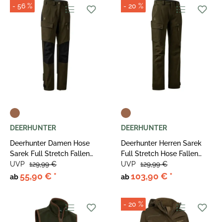
- 56 %
- 20 %
DEERHUNTER
DEERHUNTER
Deerhunter Damen Hose
Deerhunter Herren Sarek
Sarek Full Stretch Fallen
Full Stretch Hose Fallen
Leaf/Black
UVP
129,99 €
Leaf
UVP
129,99 €
55,90 €
*
103,90 €
*
ab
ab
- 20 %