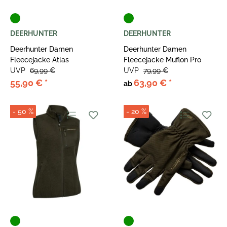
DEERHUNTER
DEERHUNTER
Deerhunter Damen
Deerhunter Damen
Fleecejacke Atlas
Fleecejacke Muflon Pro
UVP
69,99 €
UVP
79,99 €
55,90 €
*
63,90 €
*
ab
- 50 %
- 20 %