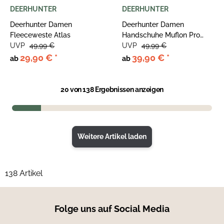
DEERHUNTER
DEERHUNTER
Deerhunter Damen
Deerhunter Damen
Fleeceweste Atlas
Handschuhe Muflon Pro
UVP
49,99 €
Light
UVP
49,99 €
29,90 €
*
39,90 €
*
ab
ab
20
von 138 Ergebnissen anzeigen
Weitere Artikel laden
138 Artikel
Folge uns auf Social Media