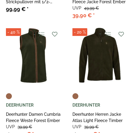
Strickpullover mit 1/2-
Fleece Jacke Forest Ember
Reißverschluss
UVP
49,99 €
99,99 €
*
39,90 €
*
- 40 %
- 20 %
DEERHUNTER
DEERHUNTER
Deerhunter Damen Cumbria
Deerhunter Herren Jacke
Fleece Weste Forest Ember
Atlas Light Fleece Timber
UVP
39,99 €
UVP
39,99 €