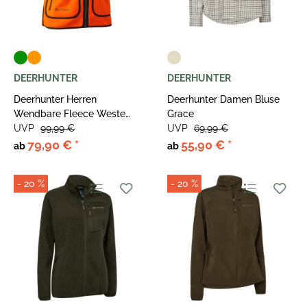
DEERHUNTER
DEERHUNTER
Deerhunter Herren
Deerhunter Damen Bluse
Wendbare Fleece Weste
Grace
Gamekeeper
UVP
99,99 €
UVP
69,99 €
79,90 €
*
55,90 €
*
ab
ab
- 20 %
- 20 %