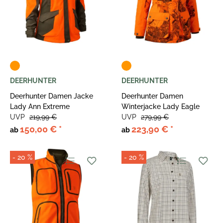
DEERHUNTER
DEERHUNTER
Deerhunter Damen Jacke
Deerhunter Damen
Lady Ann Extreme
Winterjacke Lady Eagle
UVP
219,99 €
UVP
279,99 €
150,00 €
*
223,90 €
*
ab
ab
- 20 %
- 20 %