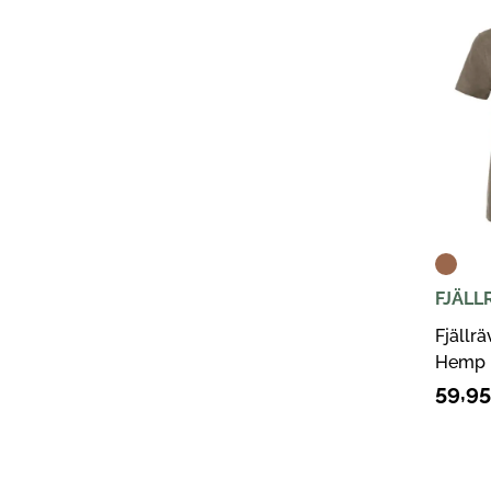
FJÄLL
Fjällr
Hemp 
59,9