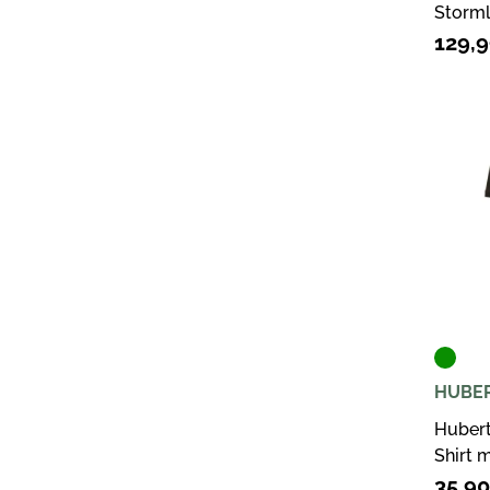
Storml
Strick
129,
Melan
HUBE
Hubert
Shirt m
Oliv
35,9