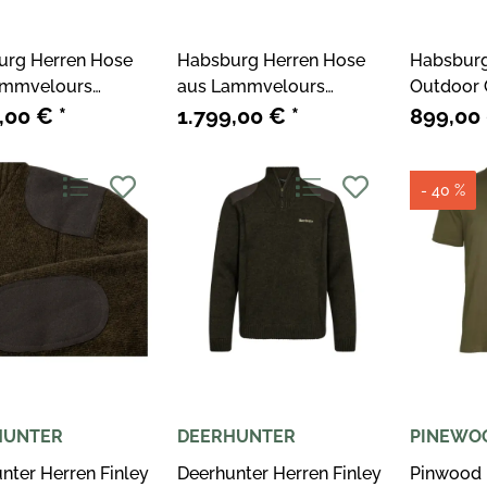
urg Herren Hose
Habsburg Herren Hose
Habsburg
ammvelours
aus Lammvelours
Outdoor G
in Dunkelbraun
Wagrain Oliv
Schurwol
9,00 €
*
1.799,00 €
*
899,00
Orange
- 40 %
HUNTER
DEERHUNTER
PINEWO
nter Herren Finley
Deerhunter Herren Finley
Pinwood 