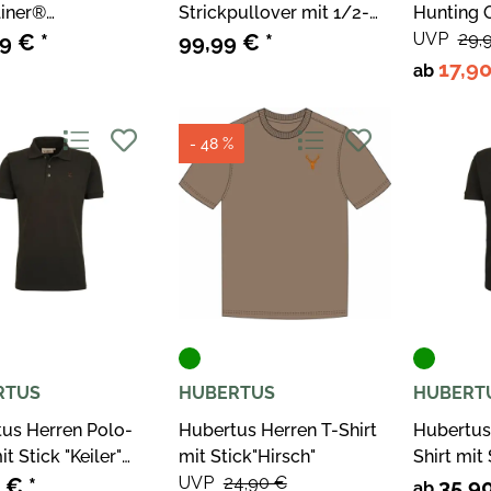
iner®
Strickpullover mit 1/2-
Hunting 
pullover Woodland
Reißverschluss
UVP
29,
99 €
*
99,99 €
*
ge
17,9
ab
- 48 %
RTUS
HUBERTUS
HUBERT
us Herren Polo-
Hubertus Herren T-Shirt
Hubertus
it Stick "Keiler"
mit Stick"Hirsch"
Shirt mit 
UVP
24,90 €
Schwarz
0 €
*
35,9
ab