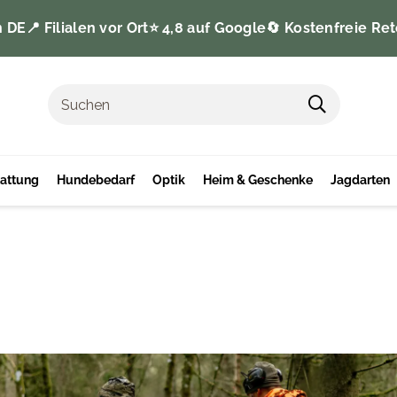
n DE
📍 Filialen vor Ort
⭐️ 4,8 auf Google
🔄 Kostenfreie Ret
tattung
Hundebedarf
Optik
Heim & Geschenke
Jagdarten