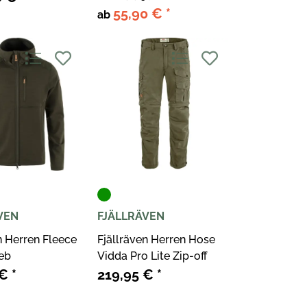
55,90 €
*
ab
VEN
FJÄLLRÄVEN
n Herren Fleece
Fjällräven Herren Hose
eb
Vidda Pro Lite Zip-off
 €
*
219,95 €
*