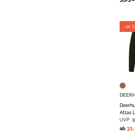
- 20 %
DEER
Deerhu
Atlas 
UVP
3
31
ab