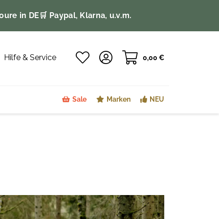
oure in DE
🛒 Paypal, Klarna, u.v.m.
Hilfe & Service
0,00 €
Sale
Marken
NEU