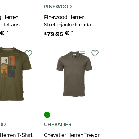
PINEWOOD
 Herren
Pinewood Herren
ilet aus
Stretchjacke Furudal
le Drasing
Hunters Hybrid
 €
*
179,95 €
*
OD
CHEVALIER
Herren T-Shirt
Chevalier Herren Trevor