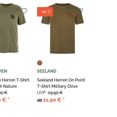
- 60 %
VEN
SEELAND
n Herren T-Shirt
Seeland Herren On Point
h Nature
T-Shirt Military Olive
95 €
UVP
29,95 €
0 €
*
11,90 €
*
ab