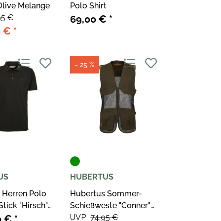
Olive Melange
Polo Shirt
95 €
69,00 €
*
0 €
*
- 25 %
US
HUBERTUS
 Herren Polo
Hubertus Sommer-
Stick "Hirsch"
Schießweste "Conner"
dkl.-Oliv
UVP
74,95 €
0 €
*