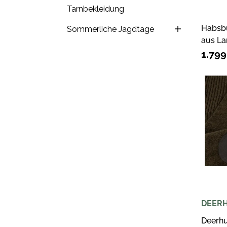
Tarnbekleidung
Habsb
Sommerliche Jagdtage
aus L
Wagra
1.79
DEER
Deerhu