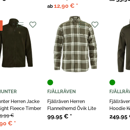
12,90 €
*
ab
HUNTER
FJÄLLRÄVEN
FJÄLLRÄ
nter Herren Jacke
Fjällräven Herren
Fjällräve
Light Fleece Timber
Flannelhemd Övik Lite
Hoodie K
9,99 €
99,95 €
*
249,95
,90 €
*