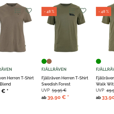
- 48 %
- 48 %
RÄVEN
FJÄLLRÄVEN
FJÄLLRÄ
även Herren T-Shirt
Fjällräven Herren T-Shirt
Fjällräve
Blend
Swedish Forest
Walk Wit
UVP
59,95 €
UVP
49,
5 €
*
39,90 €
*
33,9
ab
ab