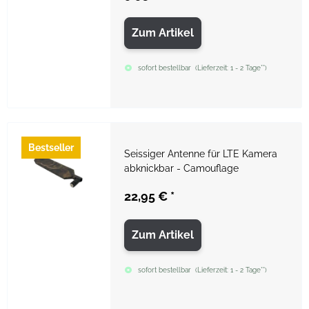
Zum Artikel
sofort bestellbar
(
Lieferzeit:
1 - 2 Tage**
)
Bestseller
Seissiger Antenne für LTE Kamera
abknickbar - Camouflage
22,95 €
*
Zum Artikel
sofort bestellbar
(
Lieferzeit:
1 - 2 Tage**
)