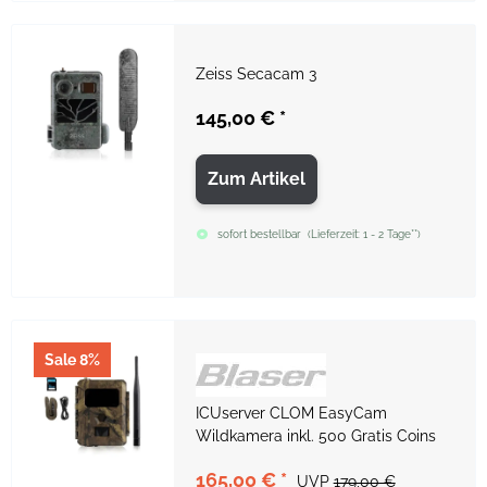
Zeiss Secacam 3
145,00 €
*
Zum Artikel
sofort bestellbar
(
Lieferzeit:
1 - 2 Tage**
)
Sale 8%
ICUserver CLOM EasyCam
Wildkamera inkl. 500 Gratis Coins
165,00 €
*
UVP
179,00 €