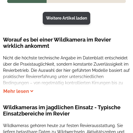
Weitere Artikel laden
Worauf es bei einer Wildkamera im Revier
wirklich ankommt
Nicht die höchste technische Angabe im Datenblatt entscheidet
abgelegenen Revierteilen. Für einen dauerhaften Einsatz sind vor
über die Praxistauglichkeit, sondern konstante Zuverlässigkeit im
Revierbetrieb. Die Auswahl der hier geführten Modelle basiert auf
praktischer Reviererfahrung unter unterschiedlichen
Bedingungen – von regelmäßig kontrollierten Kirrungen bis zu
Mehr lesen
Wildkameras im jagdlichen Einsatz - Typische
Einsatzbereiche im Revier
Wildkameras gehören heute zur festen Revierausstattung. Sie
liefern belastbare Daten zu Wildwechseln, Aktivitätszeiten und