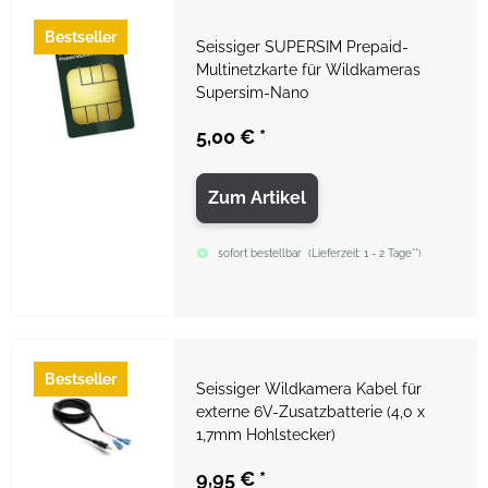
Bestseller
Seissiger SUPERSIM Prepaid-
Multinetzkarte für Wildkameras
Supersim-Nano
5,00 €
*
Zum Artikel
sofort bestellbar
(
Lieferzeit:
1 - 2 Tage**
)
Bestseller
Seissiger Wildkamera Kabel für
externe 6V-Zusatzbatterie (4,0 x
1,7mm Hohlstecker)
9,95 €
*