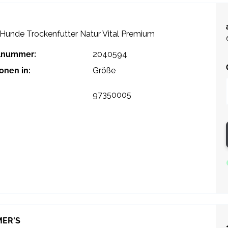
unde Trockenfutter Natur Vital Premium
elnummer:
2040594
ionen in:
Größe
97350005
ER'S