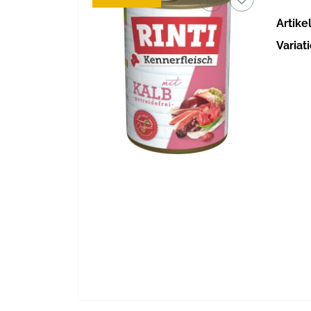
Artik
Variat