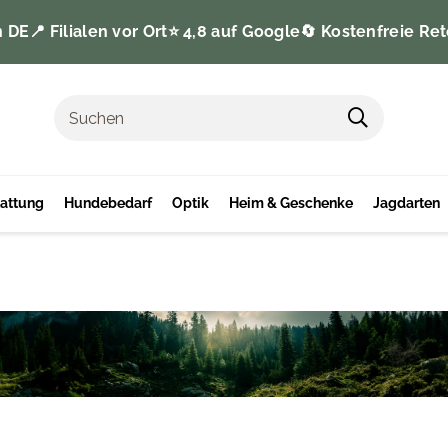
n DE
📍 Filialen vor Ort
⭐️ 4,8 auf Google
🔄 Kostenfreie Ret
tattung
Hundebedarf
Optik
Heim & Geschenke
Jagdarten