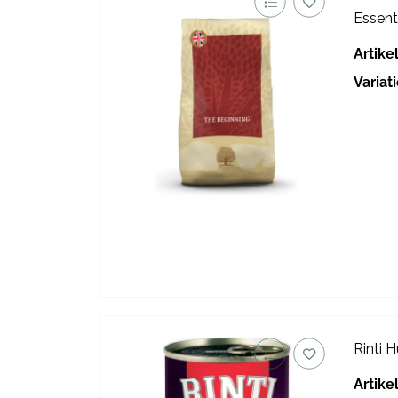
Essent
Artik
Variat
Rinti 
Artik