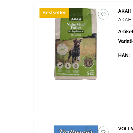
AKAH
Bestseller
AKAH H
Artik
Variat
HAN:
VOLLM