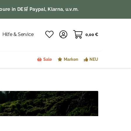
oure in DE
🛒 Paypal, Klarna, u.v.m.
Hilfe & Service
0,00 €
Sale
Marken
NEU