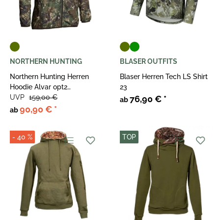
NORTHERN HUNTING
BLASER OUTFITS
Northern Hunting Herren
Blaser Herren Tech LS Shirt
Hoodie Alvar opt2
23
Camouflage
UVP
159,00 €
76,90 €
*
ab
90,90 €
*
ab
- 40 %
TOP