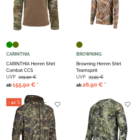
CARINTHIA
BROWNING
CARINTHIA Herren Shirt
Browning Herren Shirt
Combat CCS
Teamspirit
UVP
229,90 €
UVP
33,95 €
155,90 €
*
26,90 €
*
ab
ab
- 42 %