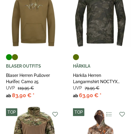
BLASER OUTFITS
HÄRKILA
Blaser Herren Pullover
Härkila Herren
HunTec Camo 25
Langarmshirt NOCTYX
UVP
119,95 €
Camo
UVP
79,95 €
83,90 €
*
63,90 €
*
ab
ab
TOP
TOP