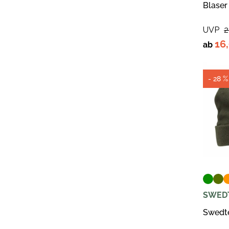
Blaser
UVP
2
16
ab
- 28 %
SWED
Swedt