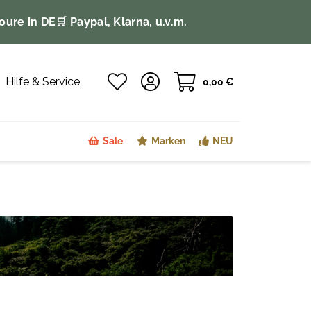
oure in DE
🛒 Paypal, Klarna, u.v.m.
Hilfe & Service
0,00 €
Sale
Marken
NEU