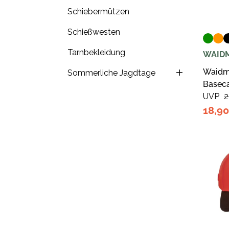
Schiebermützen
Schießwesten
Tarnbekleidung
WAID
Waidm
Sommerliche Jagdtage
Baseca
UVP
2
18,9