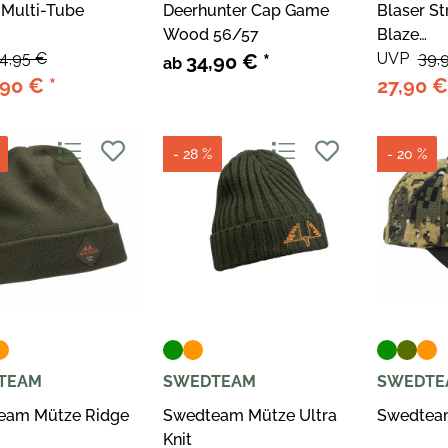
 Multi-Tube
Deerhunter Cap Game
Blaser St
Wood 56/57
Blaze
4,95 €
orange/D
UVP
39,
34,90 €
*
ab
,90 €
*
27,90 
- 28 %
- 20 %
TEAM
SWEDTEAM
SWEDTE
eam Mütze Ridge
Swedteam Mütze Ultra
Swedtea
Knit