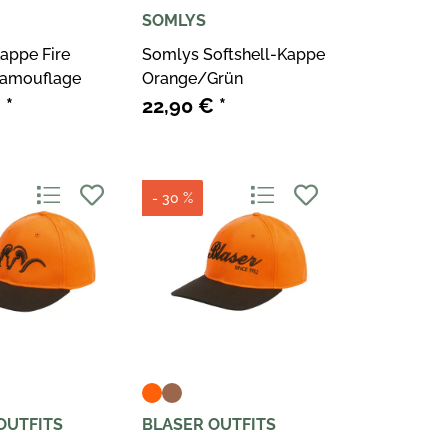
SOMLYS
appe Fire
Somlys Softshell-Kappe
Camouflage
Orange/Grün
€
*
22,90 €
*
- 30 %
OUTFITS
BLASER OUTFITS