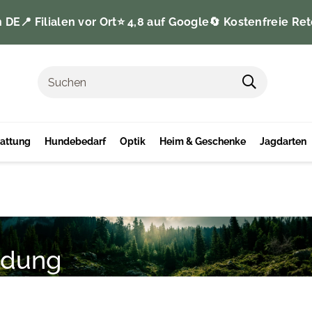
n DE
📍 Filialen vor Ort
⭐️ 4,8 auf Google
🔄 Kostenfreie Ret
tattung
Hundebedarf
Optik
Heim & Geschenke
Jagdarten
idung