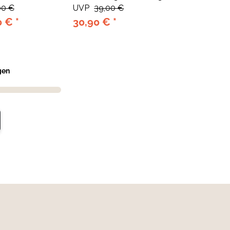
00 €
One Size
UVP
39,00 €
0 €
*
30,90 €
*
gen