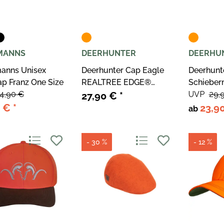
MANNS
DEERHUNTER
DEERHU
anns Unisex
Deerhunter Cap Eagle
Deerhunt
p Franz One Size
REALTREE EDGE®
Schieber
4,90 €
Orange
REALTRE
UVP
29,
27,90 €
*
ORANGE 
0 €
*
23,9
ab
- 30 %
- 12 %