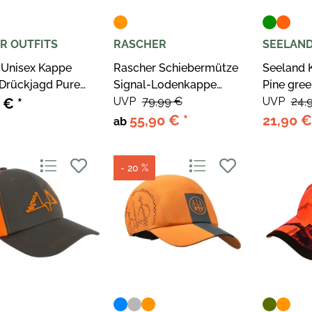
R OUTFITS
RASCHER
SEELAN
 Unisex Kappe
Rascher Schiebermütze
Seeland 
 Drückjagd Pure
Signal-Lodenkappe
Pine gre
Orange
Prestige orange
UVP
79,99 €
UVP
24,
0 €
*
55,90 €
*
21,90 
ab
- 20 %