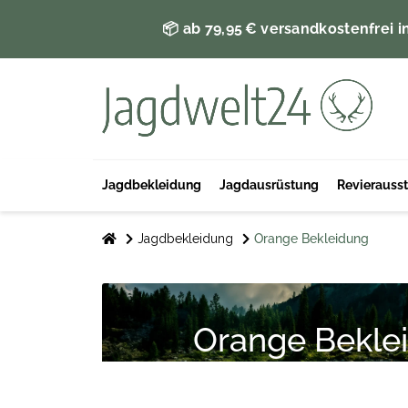
📦 ab 79,95 € versandkostenfrei i
Jagdbekleidung
Jagdausrüstung
Revierauss
Jagdbekleidung
Orange Bekleidung
Orange Bekle