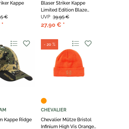
riker Kappe
Blaser Striker Kappe
Limited Edition Blaze
unkelbraun
95 €
orange/Dunkelbraun
UVP
39,95 €
€
*
27,90 €
*
- 20 %
AM
CHEVALIER
m Kappe Ridge
Chevalier Mütze Bristol
Infinium High Vis Orange