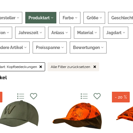
ersteller
Produktart
Farbe
Größe
Geschlech
ion
Jahreszeit
Anlass
Material
Jagdart
dere Artikel
Preisspanne
Bewertungen
art:
Kopfbedeckungen
Alle Filter zurücksetzen
ikel
- 20 %