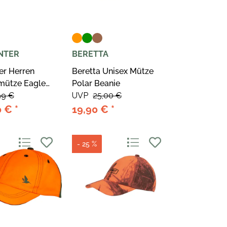
NTER
BERETTA
er Herren
Beretta Unisex Mütze
mütze Eagle
Polar Beanie
E EDGE®
99 €
UVP
25,00 €
56/57
0 €
*
19,90 €
*
- 25 %