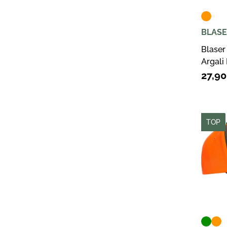
BLASE
Blaser
Argali
Blaze 
27,9
TOP