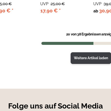
5,00 €
UVP
25,00 €
UVP
39,
,90 €
*
17,90 €
*
30,9
ab
20
von 38 Ergebnissen anzei
Weitere Artikel laden
Folge uns auf Social Media