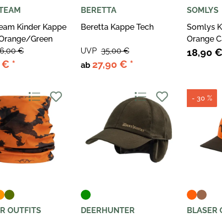
TEAM
BERETTA
SOMLYS
eam Kinder Kappe
Beretta Kappe Tech
Somlys K
 Orange/Green
Orange 
6,00 €
UVP
35,00 €
18,90 
0 €
*
27,90 €
*
ab
- 30 %
R OUTFITS
DEERHUNTER
BLASER 