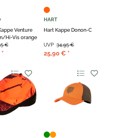
D
HART
Kappe Venture
Hart Kappe Donon-C
en/Hi-Vis orange
95 €
UVP
34,95 €
€
*
25,90 €
*