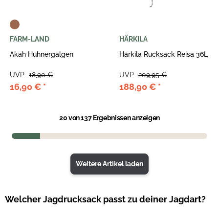
FARM-LAND
HÄRKILA
Akah Hühnergalgen
Härkila Rucksack Reisa 36L
UVP
18,90 €
UVP
209,95 €
16,90 €
*
188,90 €
*
20
von 137 Ergebnissen anzeigen
Weitere Artikel laden
Welcher Jagdrucksack passt zu deiner Jagdart?