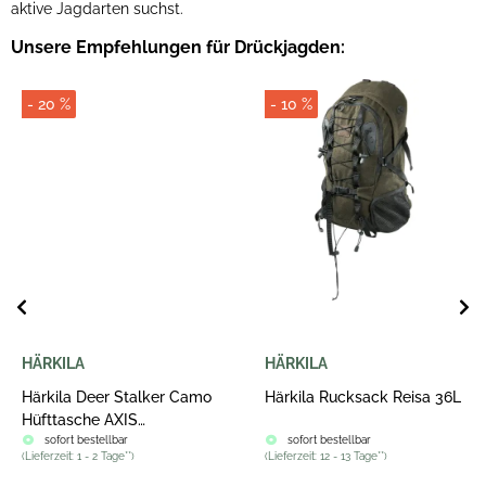
aktive Jagdarten suchst.
Unsere Empfehlungen für Drückjagden:
- 10 %
- 10 %
HÄRKILA
HÄRKILA
Härkila Rucksack Reisa 36L
Härkila Rucksack Ragnar
Erste-Hilfe Willow Green
sofort bestellbar
sofort bestellbar
(
Lieferzeit:
12 - 13 Tage**
)
(
Lieferzeit:
4 - 5 Tage**
)