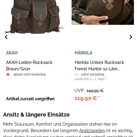
HÄRKILA
FARM-LAND
Härkila Unisex Rucksack
Farm-Land Jagdrucksack
Forest Hunter 12-Liter
Bray
Hunting green ONE SIZE
sofort bestellbar
sofort bestellbar
(
Lieferzeit:
4 - 5 Tage**
)
(
Lieferzeit:
1 - 2 Tage**
)
UVP
149,95 €
UVP
109,90 €
119,90 €
*
87,90 €
*
Ansitz & längere Einsätze
Mehr Stauraum, Komfort und Organisation stehen hier im
Vordergrund. Besonders bei längeren
Ansitzjagden
ist es wichtig,
dass deine Ausrüstung sauber verstaut und schnell erreichbar ist.