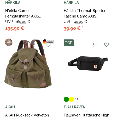
HÄRKILA
HÄRKILA
Härkila Camo-
Härkila Thermal-Spotter-
Fernglashalter AXIS
Tasche Camo AXIS
MSP®Forest One Size
UVP
169,95 €
MSP®Forest
UVP
49,95 €
135,90 €
*
39,90 €
*
TOP
+ 1
AKAH
FJÄLLRÄVEN
AKAH Rucksack Velveton
Fjällräven Hüfttasche High