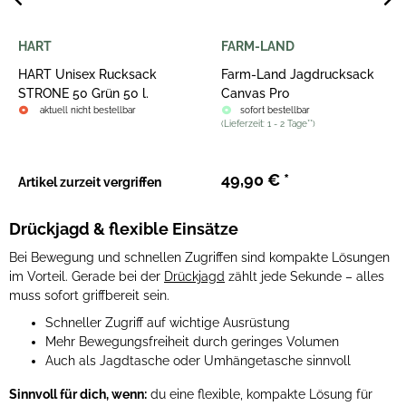
FARM-LAND
AKAH
Farm-Land Jagdrucksack
AKAH Rucksack Velveton
Canvas Pro
sofort bestellbar
sofort bestellbar
(
Lieferzeit:
1 - 2 Tage**
)
(
Lieferzeit:
3 - 4 Tage**
)
49,90 €
*
109,90 €
*
Drückjagd & flexible Einsätze
Bei Bewegung und schnellen Zugriffen sind kompakte Lösungen
im Vorteil. Gerade bei der
Drückjagd
zählt jede Sekunde – alles
muss sofort griffbereit sein.
Schneller Zugriff auf wichtige Ausrüstung
Mehr Bewegungsfreiheit durch geringes Volumen
Auch als Jagdtasche oder Umhängetasche sinnvoll
Sinnvoll für dich, wenn:
du eine flexible, kompakte Lösung für