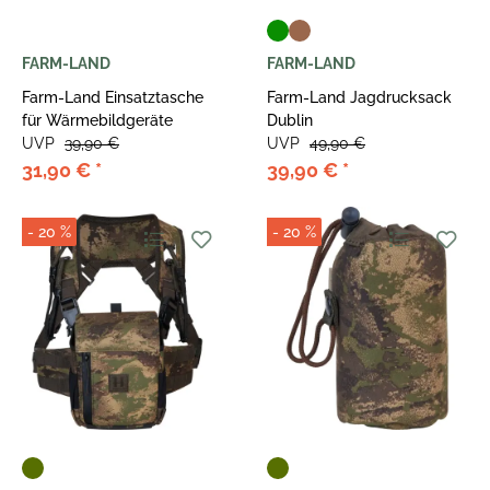
FARM-LAND
FARM-LAND
Farm-Land Einsatztasche
Farm-Land Jagdrucksack
für Wärmebildgeräte
Dublin
UVP
39,90 €
UVP
49,90 €
31,90 €
*
39,90 €
*
- 20 %
- 20 %