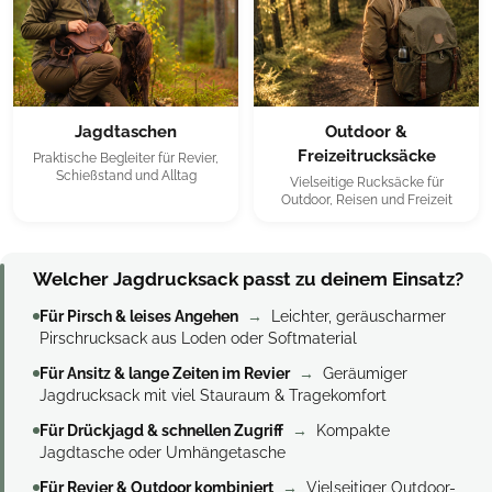
Jagdtaschen
Outdoor &
Freizeitrucksäcke
Praktische Begleiter für Revier,
Schießstand und Alltag
Vielseitige Rucksäcke für
Outdoor, Reisen und Freizeit
Welcher Jagdrucksack passt zu deinem Einsatz?
Für Pirsch & leises Angehen
→
Leichter, geräuscharmer
Pirschrucksack aus Loden oder Softmaterial
Für Ansitz & lange Zeiten im Revier
→
Geräumiger
Jagdrucksack mit viel Stauraum & Tragekomfort
Für Drückjagd & schnellen Zugriff
→
Kompakte
Jagdtasche oder Umhängetasche
Für Revier & Outdoor kombiniert
→
Vielseitiger Outdoor-