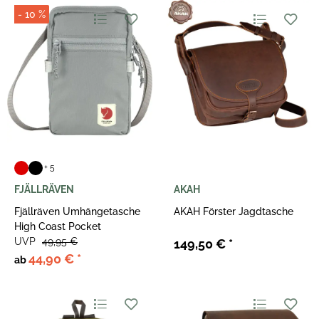
- 10 %
+ 5
FJÄLLRÄVEN
AKAH
Fjällräven Umhängetasche
AKAH Förster Jagdtasche
High Coast Pocket
UVP
49,95 €
149,50 €
*
44,90 €
*
ab