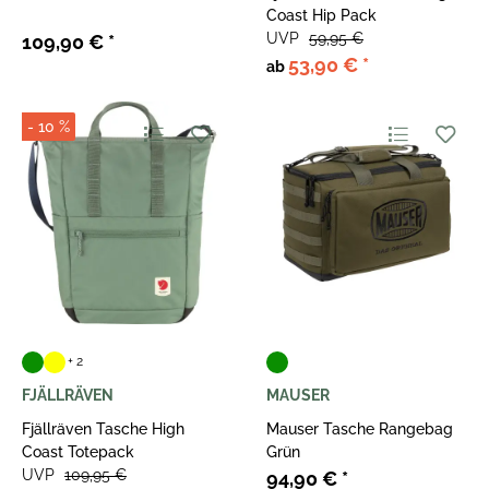
Coast Hip Pack
UVP
59,95 €
109,90 €
*
53,90 €
*
ab
- 10 %
+ 2
FJÄLLRÄVEN
MAUSER
Fjällräven Tasche High
Mauser Tasche Rangebag
Coast Totepack
Grün
UVP
109,95 €
94,90 €
*