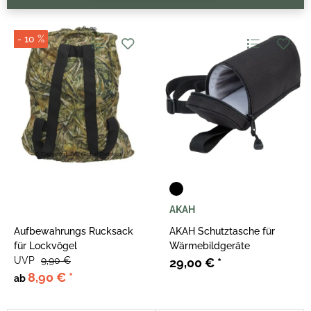
- 10 %
AKAH
Aufbewahrungs Rucksack
AKAH Schutztasche für
für Lockvögel
Wärmebildgeräte
UVP
9,90 €
29,00 €
*
8,90 €
*
ab