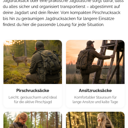
Jagdrucksack oder eine praktische Jagdtasche sorgt dafür, dass
du alles sicher und organisiert transportierst – abgestimmt auf
deine Jagdart und dein Revier. Vom kompakten Pirschrucksack
bis hin zu geräumigen Jagdrucksäcken für längere Einsätze
findest du hier die passende Lösung für jede Situation.
Pirschrucksäcke
Ansitzrucksäcke
Leicht, geräuscharm und ideal
Komfortabler Stauraum für
für die aktive Pirschjagd
lange Ansitze und kalte Tage