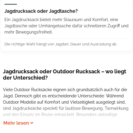
Jagdrucksack oder Jagdtasche?
Ein Jagdrucksack bietet mehr Stauraum und Komfort, eine
Jagdtasche oder Umhängetasche dafür schnelleren Zugriff und
mehr Bewegungsfreiheit.
Die richtige Wahl hängt von Jagdart, Dauer und Ausrüstung ab.
Jagdrucksack oder Outdoor Rucksack – wo liegt
der Unterschied?
Viele Outdoor Rucksäcke eignen sich grundsätzlich auch für die
Outdoor Rucksäcke für Jagd und Freizeit können sinnvoll sein,
Jagd. Dennoch gibt es entscheidende Unterschiede: Während
wenn du deinen Rucksack nicht nur im Revier, sondern auch im
Outdoor Modelle auf Komfort und Vielseitigkeit ausgelegt sind,
sind Jagdrucksäcke speziell für lautlose Bewegung, Tarnwirkung
und den Einsatz im Revier entwickelt. Besonders vielseitige
Mehr lesen